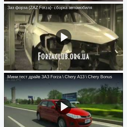
Заз форза (ZAZ Forza)- сборка автомобиля
Мини тест драйв ЗАЗ Forza \ Chery A13 \ Chery Bonus