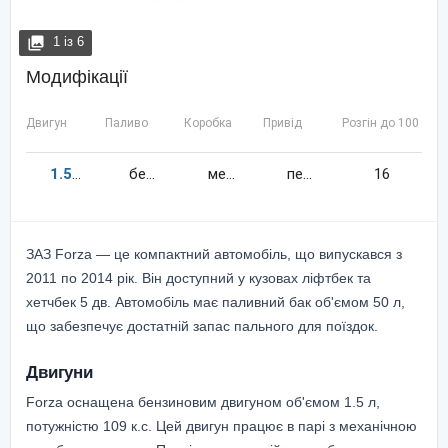
1
із
6
Модифікації
Двигун
Паливо
Коробка
Привід
Розгін до 100 км/
1.5
109
к.c.
бензин
механіка
передній
16
ЗАЗ Forza — це компактний автомобіль, що випускався з
2011 по 2014 рік. Він доступний у кузовах ліфтбек та
хетчбек 5 дв. Автомобіль має паливний бак об'ємом 50 л,
що забезпечує достатній запас пального для поїздок.
Двигуни
Forza оснащена бензиновим двигуном об'ємом 1.5 л,
потужністю 109 к.с. Цей двигун працює в парі з механічною