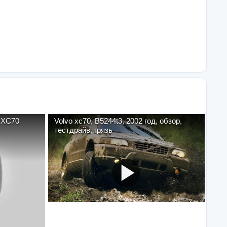
o XC70
Volvo xc70, B5244t3, 2002 год, обзор,
тестдрайв, грязь