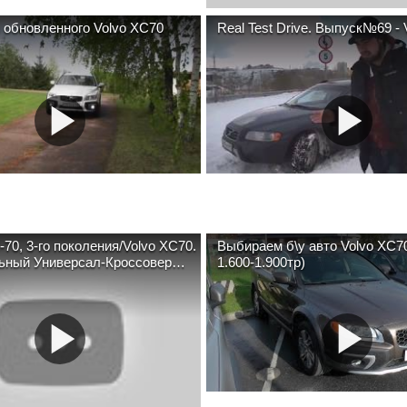
 обновленного Volvo XC70
Real Test Drive. Выпус
70, 3-го поколения/Volvo XC70.
Выбираем б\у авто Volvo XC7
ьный Универсал-Кроссовер
1.600-1.900тр)
о…