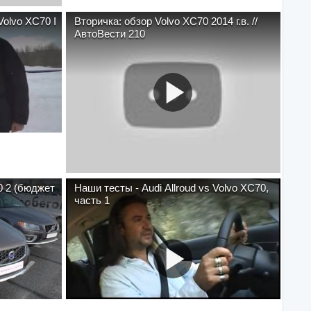
к№69 - Volvo XC70 I
Вторичка: обзор Volvo XC70 2014 г.в. //
АвтоВести 210
0 2 (бюджет
Наши тесты - Audi Allroud vs Volvo XC70,
часть 1