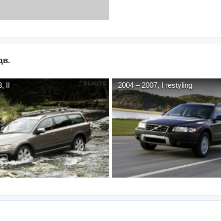
дв.
3
,
II
2004
–
2007
,
I restyling