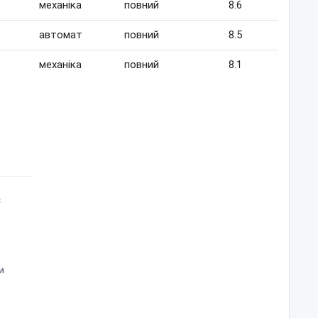
механіка
повний
8.6
автомат
повний
8.5
механіка
повний
8.1
є
и