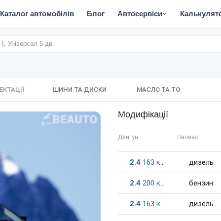
Каталог автомобілів
Блог
Автосервіси
Калькулят
 I, Універсал 5 дв.
ЕКТАЦІЇ
ШИНИ ТА ДИСКИ
МАСЛО ТА ТО
Модифікації
Двигун
Паливо
2.4
163
к.c.
дизель
2.4
200
к.c.
бензин
2.4
163
к.c.
дизель