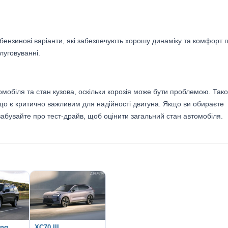
бензинові варіанти, які забезпечують хорошу динаміку та комфорт п
луговуванні.
омобіля та стан кузова, оскільки корозія може бути проблемою. Так
що є критично важливим для надійності двигуна. Якщо ви обираєте
забувайте про тест-драйв, щоб оцінити загальний стан автомобіля.
ing
XC70 III