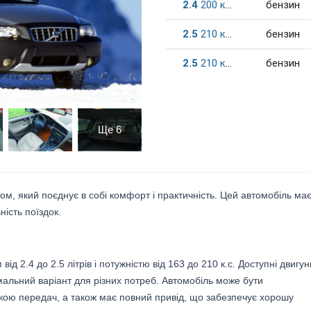
2.4
200
к.c.
бензин
2.5
210
к.c.
бензин
2.5
210
к.c.
бензин
Ще
6
лом, який поєднує в собі комфорт і практичність. Цей автомобіль ма
ність поїздок.
ід 2.4 до 2.5 літрів і потужністю від 163 до 210 к.с. Доступні двигун
мальний варіант для різних потреб. Автомобіль може бути
кою передач, а також має повний привід, що забезпечує хорошу