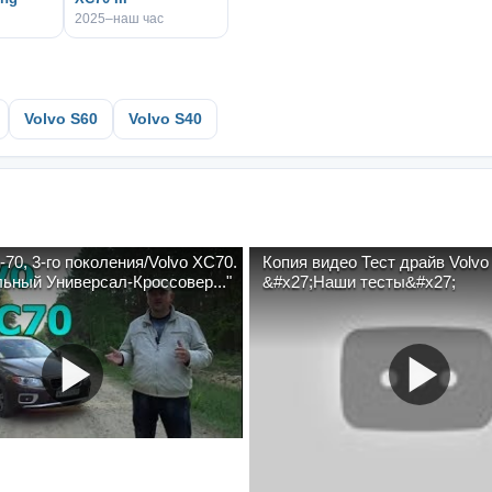
2025–наш час
Volvo S60
Volvo S40
70, 3-го поколения/Volvo XC70.
Копия видео Тест драйв Volv
ьный Универсал-Кроссовер..."
&#x27;Наши тесты&#x27;