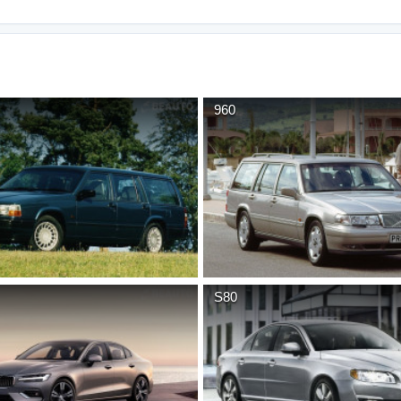
960
S80