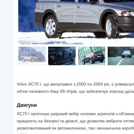
Volvo XC70 I, що випускався з 2000 по 2004 рік, є універса
об'єм паливного баку 68 літрів, що забезпечує хорошу даль
Двигуни
XC70 I пропонує широкий вибір силових агрегатів з об'ємом в
працюють на бензині та дизелі, що дозволяє вибрати опти
укомплектований як автоматичною, так і механічною короб