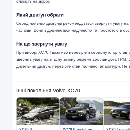
стійкість на дорозі.
Який двигун обрати
Серед наявних двигунів рекомендується звернути увагу на 
час їзди. Вони відрізняються надійністю та простотою в обс
На що звернути увагу
При виборі XC70 I важливо перевірити сервісну історію авт
зверніть увагу на вчасну заміну ременя або ланцюга ГРМ, 
дизельний двигун, перевірте стан паливної апаратури. Не 
Інші покоління
Volvo XC70
XC70 II
XC70 II restyling
XC70 I restyl