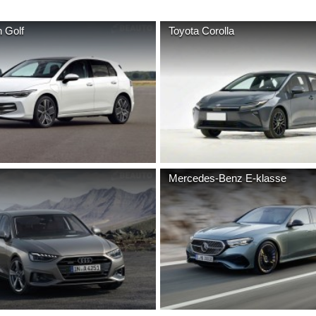
n
Golf
Toyota
Corolla
Mercedes-Benz
E-klasse