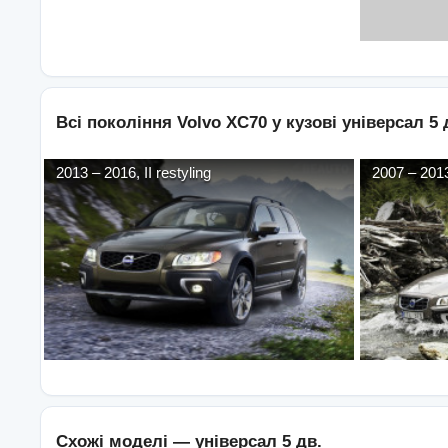
Всі покоління
Volvo
XC70
у кузові
універсал 5 
2013
–
2016
,
II restyling
2007
–
201
Схожі моделі —
універсал 5 дв.