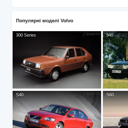
Популярні моделі
Volvo
300 Series
940
S40
S60