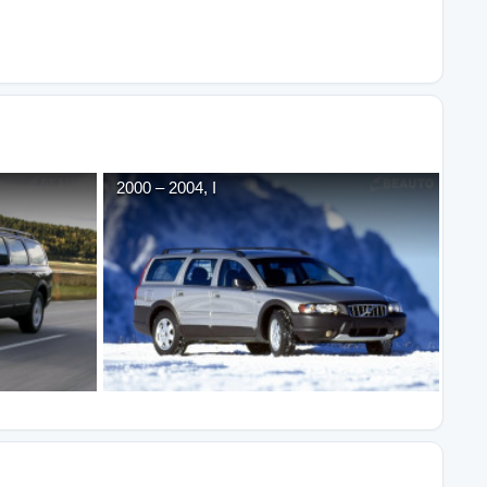
2000
–
2004
,
I