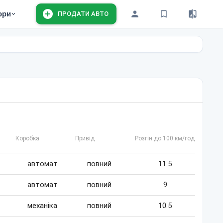
ори
ПРОДАТИ АВТО
Коробка
Привід
Розгін до 100 км/год
автомат
повний
11.5
автомат
повний
9
механіка
повний
10.5