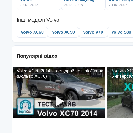
2007–2013
2013–2016
2004–2007
Інші моделі
Volvo
Volvo XC60
Volvo XC90
Volvo V70
Volvo S80
Популярні відео
Volvo XC70 2014 - тест-драйв от InfoCar.ua
Вольво ХС-
(Вольво ХС70)
"Универсал