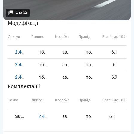
1
із
32
Модифікації
Двигун
Паливо
Коробка
Привід
Розгін до 100 км/
2.4
215
к.c.
гібрид
автомат
повний
6.1
2.4
220
к.c.
гібрид
автомат
повний
6
2.4
163
к.c.
гібрид
автомат
повний
6.9
Комплектації
Назва
Двигун
Коробка
Привід
Розгін до 100 км/
Summum
2.4
215
к.c.
гібрид
автомат
повний
6.1