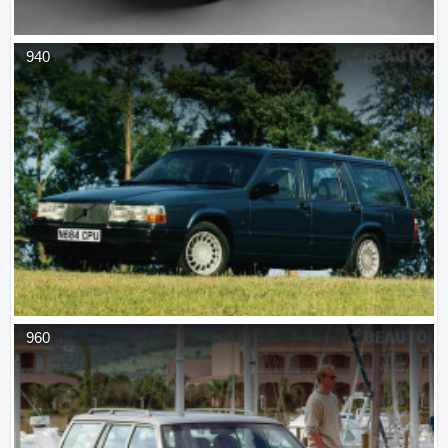
940
960