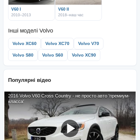
V60 I
V60 II
2010–2013
2018–наш час
Інші моделі
Volvo
Volvo XC60
Volvo XC70
Volvo V70
Volvo S80
Volvo S60
Volvo XC90
Популярні відео
2016 Volvo V60 Cross Country - не просто авто ‘премиум-
класса’