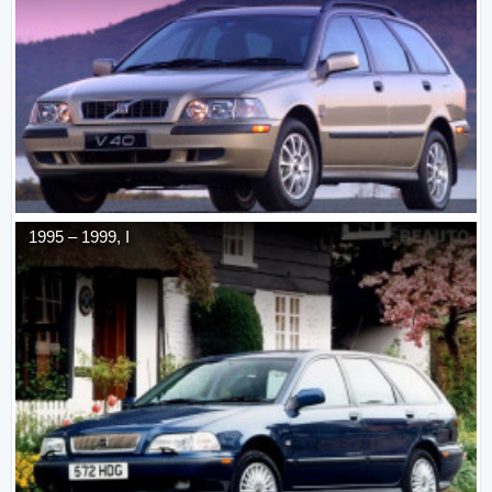
1995
–
1999
,
I