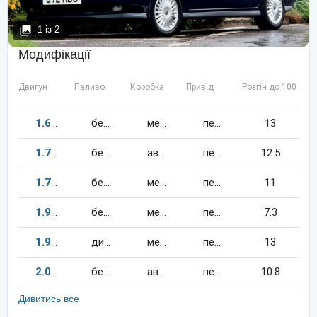
1
із
2
Модифікації
Двигун
Паливо
Коробка
Привід
Розгін до 100 км/
1.6
105
к.c.
бензин
механіка
передній
13
1.7
115
к.c.
бензин
автомат
передній
12.5
1.7
115
к.c.
бензин
механіка
передній
11
1.9
200
к.c.
бензин
механіка
передній
7.3
1.9
90
к.c.
дизель
механіка
передній
13
2.0
140
к.c.
бензин
автомат
передній
10.8
Дивитись все