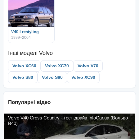
V40 I restyling
1999–2004
Інші моделі
Volvo
Volvo XC60
Volvo XC70
Volvo V70
Volvo S80
Volvo S60
Volvo XC90
Популярні відео
Volvo V40 Cross Country - тест-драйв InfoCar.ua (Вольво
В40)