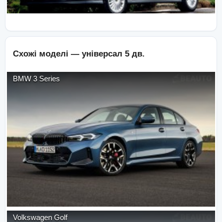
Схожі моделі —
універсал 5 дв.
BMW
3 Series
Volkswagen
Golf