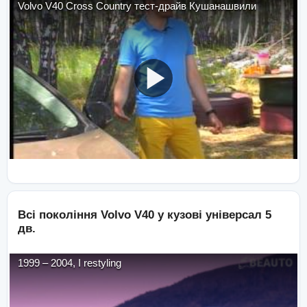
Volvo V40 Cross Country тест-драйв Кушанашвили
Всі покоління
Volvo
V40
у кузові
універсал 5
дв.
1999
–
2004
,
I restyling