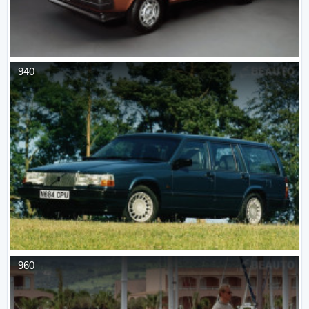
940
960