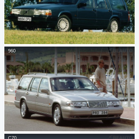
960
C70