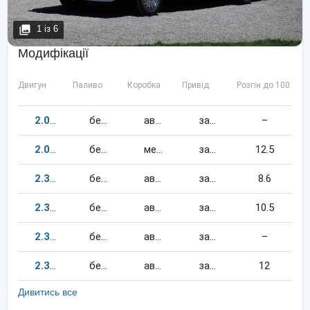
1
із
6
Модифікації
Двигун
Паливо
Коробка
Привід
Розгін до 100 км/
2.0
112
к.c.
бензин
автомат
задній
–
2.0
112
к.c.
бензин
механіка
задній
12.5
2.3
190
к.c.
бензин
автомат
задній
8.6
2.3
165
к.c.
бензин
автомат
задній
10.5
2.3
113
к.c.
бензин
автомат
задній
–
2.3
136
к.c.
бензин
автомат
задній
12
Дивитись все