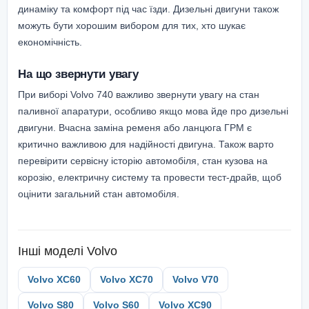
динаміку та комфорт під час їзди. Дизельні двигуни також
можуть бути хорошим вибором для тих, хто шукає
економічність.
На що звернути увагу
При виборі Volvo 740 важливо звернути увагу на стан
паливної апаратури, особливо якщо мова йде про дизельні
двигуни. Вчасна заміна ременя або ланцюга ГРМ є
критично важливою для надійності двигуна. Також варто
перевірити сервісну історію автомобіля, стан кузова на
корозію, електричну систему та провести тест-драйв, щоб
оцінити загальний стан автомобіля.
Інші моделі
Volvo
Volvo XC60
Volvo XC70
Volvo V70
Volvo S80
Volvo S60
Volvo XC90