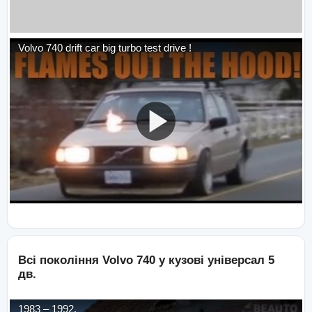
Volvo 740 drift car big turbo test drive !
Всі покоління
Volvo
740
у кузові
універсал 5
дв.
1983
–
1992
,