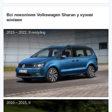
Всі покоління
Volkswagen
Sharan
у кузові
мінівен
2015
–
2022
,
II restyling
2010
–
2015
,
II