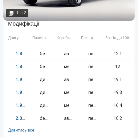
1
із
2
Модифікації
Двигун
Паливо
Коробка
Привід
Розгін до 100 км/
1.8
150
к.c.
бензин
автомат
передній
12.1
1.8
150
к.c.
бензин
механіка
передній
12
1.9
110
к.c.
дизель
автомат
передній
19.1
1.9
90
к.c.
дизель
механіка
передній
19.3
1.9
110
к.c.
дизель
механіка
передній
16.4
2.0
115
к.c.
бензин
автомат
передній
16.2
Дивитись все