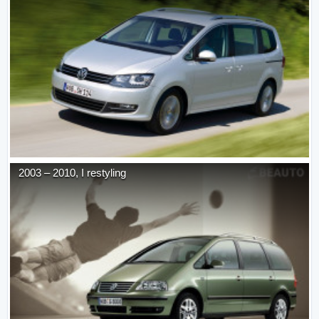
2003
–
2010
,
I restyling