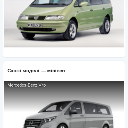
Схожі моделі —
мінівен
Mercedes-Benz
Vito