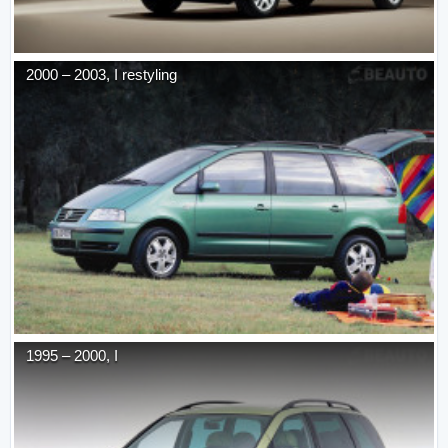
2000
–
2003
,
I restyling
1995
–
2000
,
I