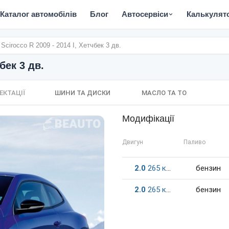
Каталог автомобілів
Блог
Автосервіси
Калькулят
Scirocco R 2009 - 2014 I, Хетчбек 3 дв.
бек 3 дв.
ЕКТАЦІЇ
ШИНИ ТА ДИСКИ
МАСЛО ТА ТО
Модифікації
Двигун
Паливо
2.0
265
к.c.
бензин
2.0
265
к.c.
бензин