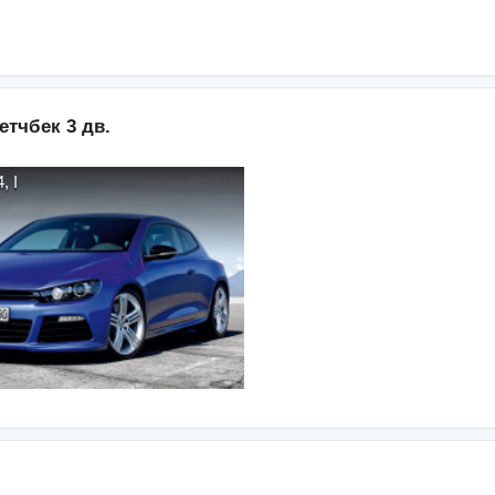
етчбек 3 дв.
4
,
I