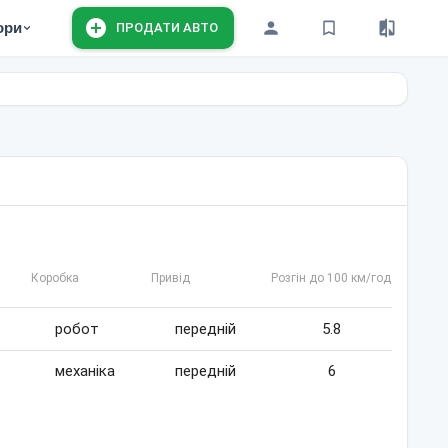
ори
ПРОДАТИ АВТО
Коробка
Привід
Розгін до 100 км/год
робот
передній
5.8
механіка
передній
6