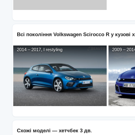
Всі покоління
Volkswagen
Scirocco R
у кузові
х
2014
–
2017
,
I restyling
2009
–
201
Схожі моделі —
хетчбек 3 дв.