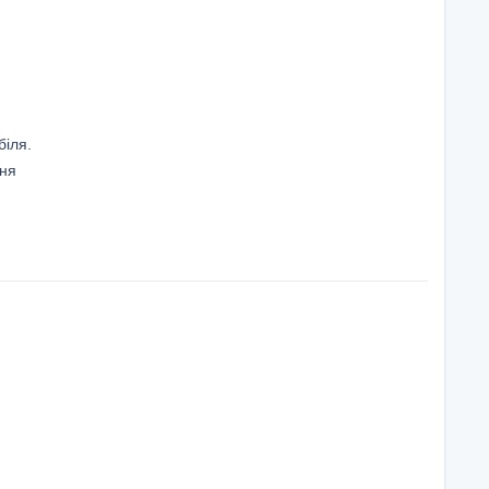
біля.
еня