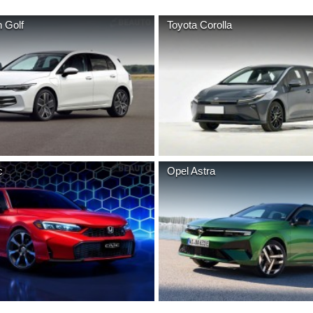
n
Golf
Toyota
Corolla
c
Opel
Astra