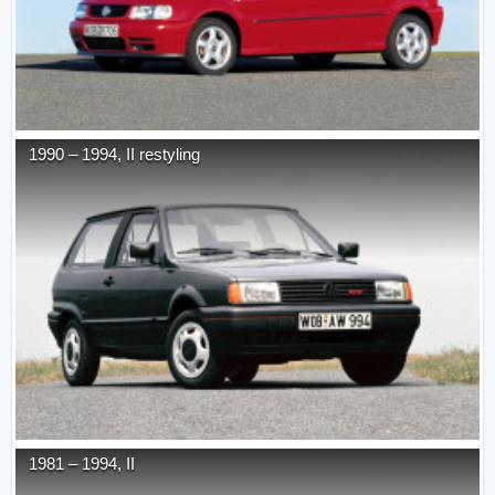
1990
–
1994
,
II restyling
1981
–
1994
,
II