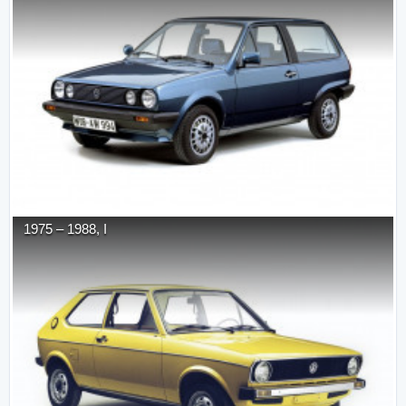
1975
–
1988
,
I