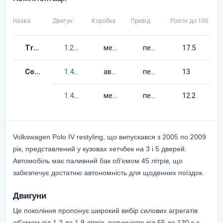
Назва
Двигун
Коробка
Привід
Розгін до 100 км/
Trendline
1.2
55
к.c.
бензин
механіка
передній
17.5
Comfortline
1.4
80
к.c.
бензин
автомат
передній
13
1.4
80
к.c.
бензин
механіка
передній
12.2
Volkswagen Polo IV restyling, що випускався з 2005 по 2009
рік, представлений у кузовах хетчбек на 3 і 5 дверей.
Автомобіль має паливний бак об'ємом 45 літрів, що
забезпечує достатню автономність для щоденних поїздок.
Двигуни
Це покоління пропонує широкий вибір силових агрегатів
об'ємом від 1.2 до 1.9 літрів, потужністю від 55 до 130 к.с.