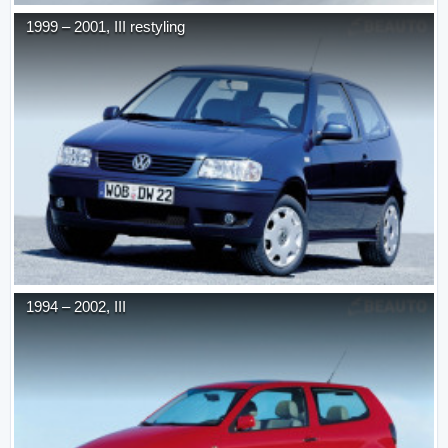
1999
–
2001
,
III restyling
1994
–
2002
,
III