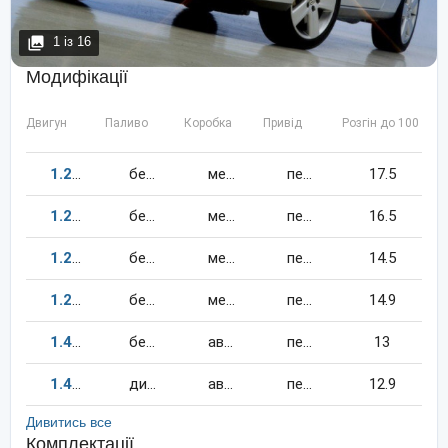
1
із
16
Модифікації
Двигун
Паливо
Коробка
Привід
Розгін до 100 км/
1.2
55
к.c.
бензин
механіка
передній
17.5
1.2
60
к.c.
бензин
механіка
передній
16.5
1.2
70
к.c.
бензин
механіка
передній
14.5
1.2
64
к.c.
бензин
механіка
передній
14.9
1.4
80
к.c.
бензин
автомат
передній
13
1.4
80
к.c.
дизель
автомат
передній
12.9
Дивитись все
Комплектації