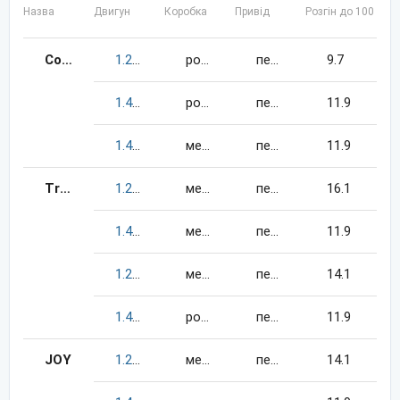
Назва
Двигун
Коробка
Привід
Розгін до 100 км/
Comfortline
1.2
105
к.c.
бензин
робот
передній
9.7
1.4
85
к.c.
бензин
робот
передній
11.9
1.4
85
к.c.
бензин
механіка
передній
11.9
Trendline
1.2
60
к.c.
бензин
механіка
передній
16.1
1.4
85
к.c.
бензин
механіка
передній
11.9
1.2
70
к.c.
бензин
механіка
передній
14.1
1.4
85
к.c.
бензин
робот
передній
11.9
JOY
1.2
70
к.c.
бензин
механіка
передній
14.1