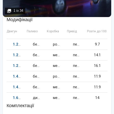
1
із
34
Модифікації
Двигун
Паливо
Коробка
Привід
Розгін до 100 км/
1.2
105
к.c.
бензин
робот
передній
9.7
1.2
70
к.c.
бензин
механіка
передній
14.1
1.2
60
к.c.
бензин
механіка
передній
16.1
1.4
85
к.c.
бензин
робот
передній
11.9
1.4
85
к.c.
бензин
механіка
передній
11.9
1.6
75
к.c.
дизель
механіка
передній
14
Комплектації