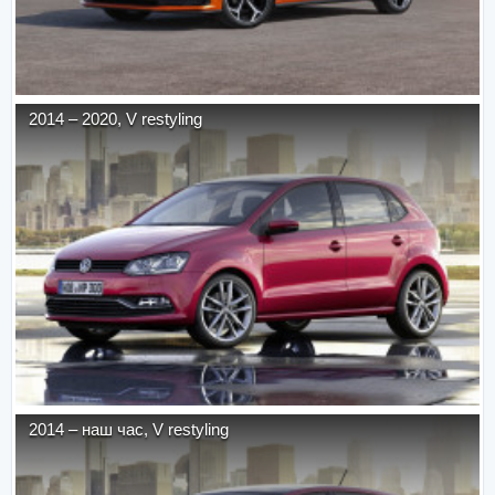
2014
–
2020
,
V restyling
2014
–
наш час
,
V restyling