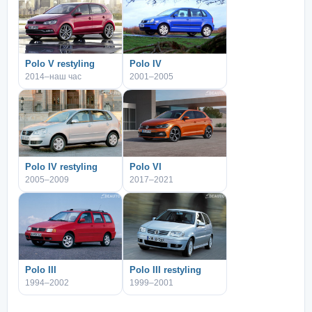
Polo V restyling
Polo IV
2014–наш час
2001–2005
Polo IV restyling
Polo VI
2005–2009
2017–2021
Polo III
Polo III restyling
1994–2002
1999–2001