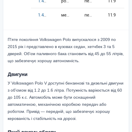
1.4
85
к.c.
бензин
робот
передній
11.9
1.4
85
к.c.
бензин
механіка
передній
11.9
П'яте покоління Volkswagen Polo випускалося з 2009 по
2015 рік і представлено в кузовах седан, хетчбек 3 та 5
дверей. Об'єм паливного бака становить від 45 до 55 літрів,
що забезпечує хорошу автономність.
Двигуни
У Volkswagen Polo V доступні бензинові та дизельні двигуни
з об'ємом від 1.2 до 1.6 літра. Потужність варіюється від 60
до 105 к.с. Автомобіль може бути оснащений
автоматичною, механічною коробкою передач або
роботом. Привід — передній, що забезпечує хорошу
керованість і стабільність на дорозі.
Який двигун обрати