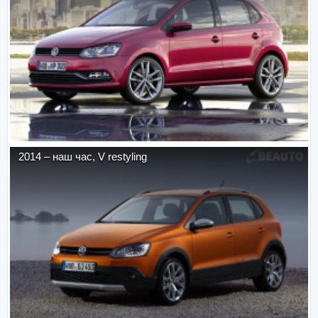
2014
–
наш час
,
V restyling