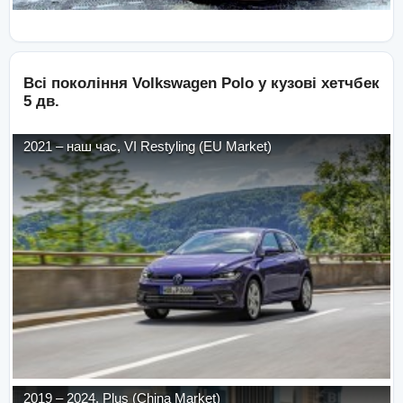
Всі покоління
Volkswagen
Polo
у кузові
хетчбек
5 дв.
2021
–
наш час
,
VI Restyling (EU Market)
2019
–
2024
,
Plus (China Market)