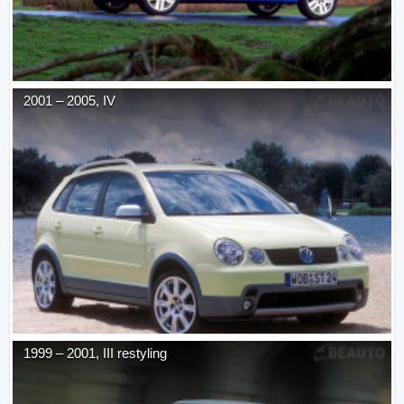
2001
–
2005
,
IV
1999
–
2001
,
III restyling