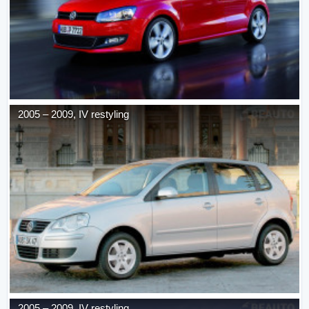
2005
–
2009
,
IV restyling
2005
–
2009
,
IV restyling