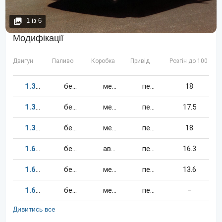
1
із
6
Модифікації
Двигун
Паливо
Коробка
Привід
Розгін до 100 км/
1.3
55
к.c.
бензин
механіка
передній
18
1.3
60
к.c.
бензин
механіка
передній
17.5
1.3
60
к.c.
бензин
механіка
передній
18
1.6
75
к.c.
бензин
автомат
передній
16.3
1.6
75
к.c.
бензин
механіка
передній
13.6
1.6
70
к.c.
бензин
механіка
передній
–
Дивитись все