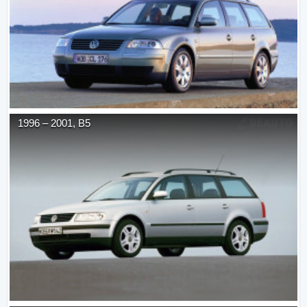
1996
–
2001
,
B5