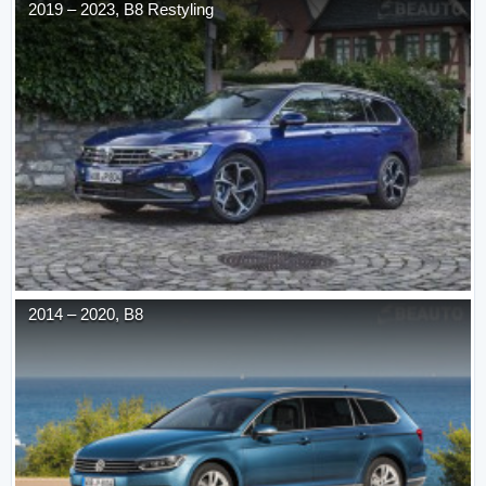
2019
–
2023
,
B8 Restyling
2014
–
2020
,
B8