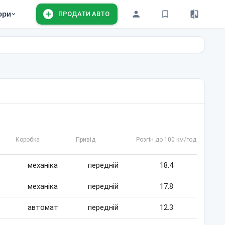
ори
ПРОДАТИ АВТО
Коробка
Привід
Розгін до 100 км/год
механіка
передній
18.4
механіка
передній
17.8
автомат
передній
12.3