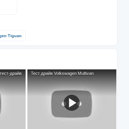
с
gen Tiguan
 тест-драйв
Тест драйв Volkswagen Multivan