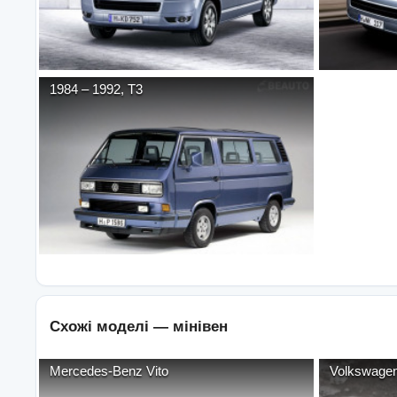
1984
–
1992
,
T3
Схожі моделі —
мінівен
Mercedes-Benz
Vito
Volkswage