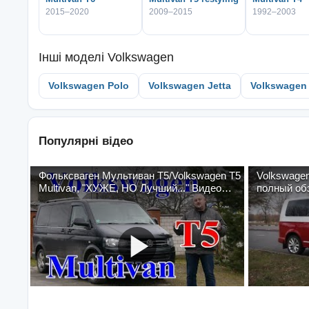
2015–2020
2009–2015
1992–2003
Інші моделі
Volkswagen
Volkswagen Polo
Volkswagen Jetta
Volkswagen
Популярні відео
Фольксваген Мультиван Т5/Volkswagen T5
Volkswagen
Multivan, "ХУЖЕ, НО Лучший..." Видео
полный обз
обзор...