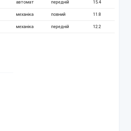
автомат
передній
15.4
механіка
повний
11.8
механіка
передній
12.2