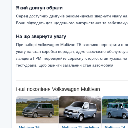
Який двигун обрати
Серед доступних двигунів рекомендуємо звернути увагу на б
Вони підходять для щоденного використання та забезпечую
На що звернути увагу
При виборі Volkswagen Multivan T5 важливо перевірити ст
увагу на стан коробки передач, адже своєчасне обслугову
ланцюга ГРМ, перевіряйте сервісну історію, стан кузова на
тест-драйв, щоб оцінити загальний стан автомобіля.
Інші покоління
Volkswagen Multivan
Multivan T6
Multivan T5 restyling
Multivan T4