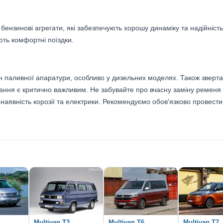
ензинові агрегати, які забезпечують хорошу динаміку та надійність
ть комфортні поїздки.
ан паливної апаратури, особливо у дизельних моделях. Також зверт
вання є критично важливим. Не забувайте про вчасну заміну ременя
 наявність корозії та електрики. Рекомендуємо обов'язково провести
Multivan T3
Multivan T6
Multivan T7