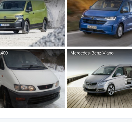
L400
Mercedes-Benz
Viano