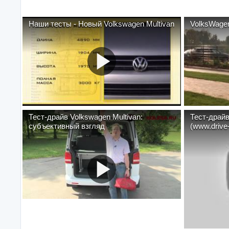
Наши тесты - Новый Volkswagen Multivan
VolksWagen
Тест-драйв Volkswagen Multivan:
Тест-драйв
субъективный взгляд
(www.drive-