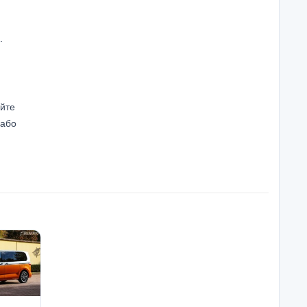
.
айте
 або