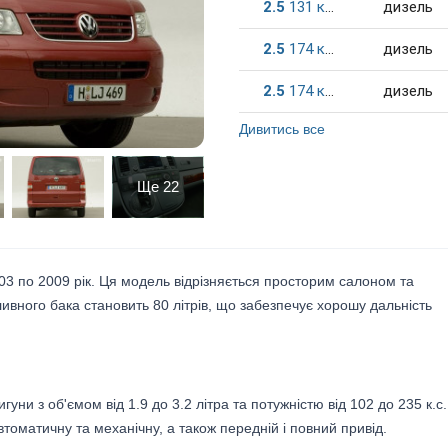
2.5
131
к.c.
дизель
2.5
174
к.c.
дизель
2.5
174
к.c.
дизель
Дивитись все
Ще
22
003 по 2009 рік. Ця модель відрізняється просторим салоном та
вного бака становить 80 літрів, що забезпечує хорошу дальність
гуни з об'ємом від 1.9 до 3.2 літра та потужністю від 102 до 235 к.с.
томатичну та механічну, а також передній і повний привід.