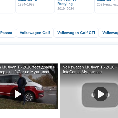
Restyling
1984–1992
2021–наш ча
2019–2024
 Passat
Volkswagen Golf
Volkswagen Golf GTI
Volkswa
 Multivan T6 2016 тест драйв и
Volkswagen Multivan T6 2016 -
ор от InfoCar ua Мультиван
InfoCar.ua Мультиван