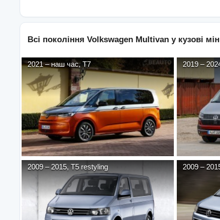
Всі покоління
Volkswagen
Multivan
у кузові
мін
2021
–
наш час
,
T7
2019
–
202
2009
–
2015
,
T5 restyling
2009
–
201