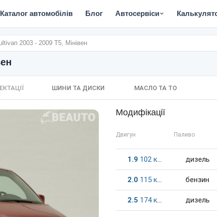
Каталог автомобілів
Блог
Автосервіси
Калькулят
ltivan 2003 - 2009 T5, Мінівен
вен
ЕКТАЦІЇ
ШИНИ ТА ДИСКИ
МАСЛО ТА ТО
Модифікації
Двигун
Паливо
1.9
102
к.c.
дизель
2.0
115
к.c.
бензин
2.5
174
к.c.
дизель