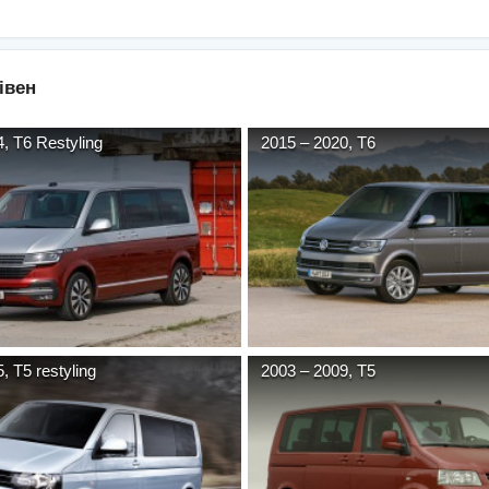
івен
4
,
T6 Restyling
2015
–
2020
,
T6
5
,
T5 restyling
2003
–
2009
,
T5