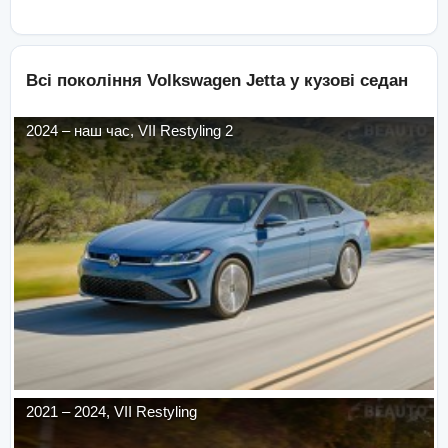
Всі покоління
Volkswagen
Jetta
у кузові
седан
2024
–
наш час
,
VII Restyling 2
2021
–
2024
,
VII Restyling