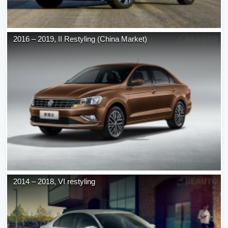
2016
–
2019
,
II Restyling (China Market)
2014
–
2018
,
VI restyling