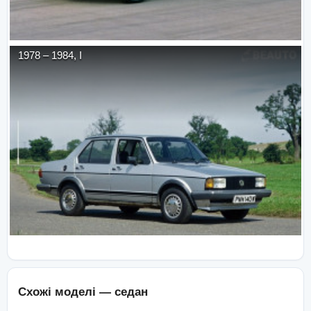
1978
–
1984
,
I
Схожі моделі —
седан