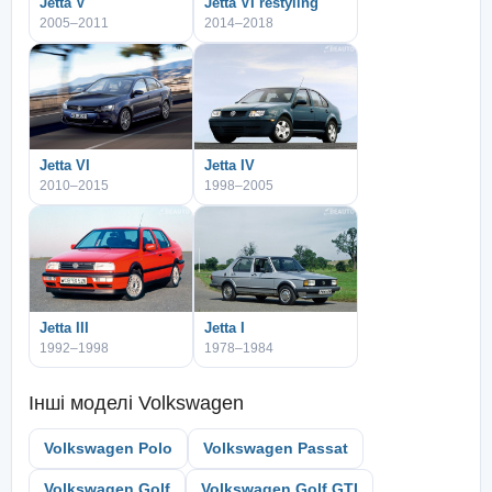
Jetta V
Jetta VI restyling
2005–2011
2014–2018
Jetta VI
Jetta IV
2010–2015
1998–2005
Jetta III
Jetta I
1992–1998
1978–1984
Інші моделі
Volkswagen
Volkswagen Polo
Volkswagen Passat
Volkswagen Golf
Volkswagen Golf GTI