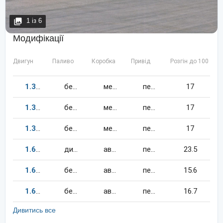
1
із
6
Модифікації
Двигун
Паливо
Коробка
Привід
Розгін до 100 км/
1.3
58
к.c.
бензин
механіка
передній
17
1.3
55
к.c.
бензин
механіка
передній
17
1.3
55
к.c.
бензин
механіка
передній
17
1.6
54
к.c.
дизель
автомат
передній
23.5
1.6
75
к.c.
бензин
автомат
передній
15.6
1.6
70
к.c.
бензин
автомат
передній
16.7
Дивитись все