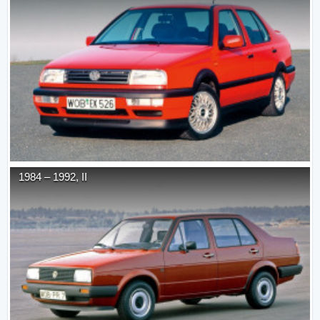
1984
–
1992
,
II