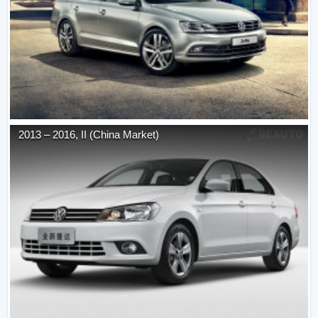
2013
–
2016
,
II (China Market)