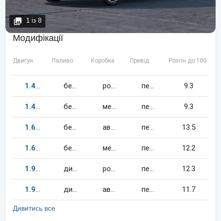
1
із
8
Модифікації
Двигун
Паливо
Коробка
Привід
Розгін до 100 км/
1.4
140
к.c.
бензин
робот
передній
9.3
1.4
140
к.c.
бензин
механіка
передній
9.3
1.6
102
к.c.
бензин
автомат
передній
13.5
1.6
102
к.c.
бензин
механіка
передній
12.2
1.9
105
к.c.
дизель
робот
передній
12.3
1.9
105
к.c.
дизель
автомат
передній
11.7
Дивитись все