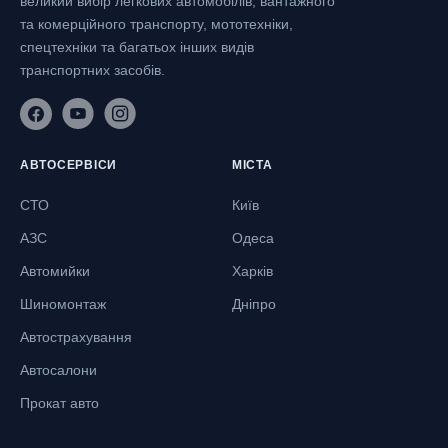
великий вибір легкових автомобілів, вантажного
та комерційного транспорту, мототехніки,
спецтехніки та багатьох інших видів
транспортних засобів.
АВТОСЕРВІСИ
МІСТА
СТО
Київ
АЗС
Одеса
Автомийки
Харків
Шиномонтаж
Дніпро
Автострахування
Автосалони
Прокат авто