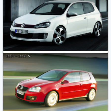
2004
–
2008
,
V