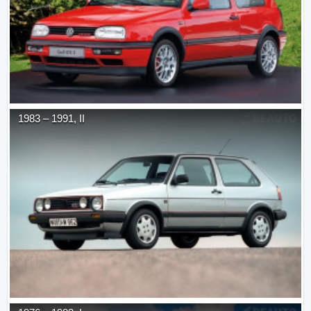
1983
–
1991
,
II