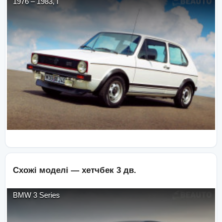
1976
–
1983
,
I
Схожі моделі —
хетчбек 3 дв.
BMW
3 Series