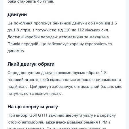
бака становить 45 літрів.
Двигуни
Це покоління пропонує бензинові двигуни об'ємом від 1.6
до 1.8 літрів, з потужністю від 110 до 112 кінських сил.
Доступні коробки передач: автоматична та механічна.
Привід передній, що забезпечує хорошу керованість та
динаміку.
Який двигун обрати
Серед доступних двигунів рекомендуємо обрати 1.8-
літровий агрегат, який відзначається хорошою динамікою та
надійністю. Цей двигун забезпечує оптимальний баланс між
потужністю та економічністю.
На що звернути увагу
При виборі Golf GTI I важливо звернути увагу на сервісну
історію автомобіля, адже вчасна заміна ременя ГРМ є
критично важливою. Також перевірте стан кузова на