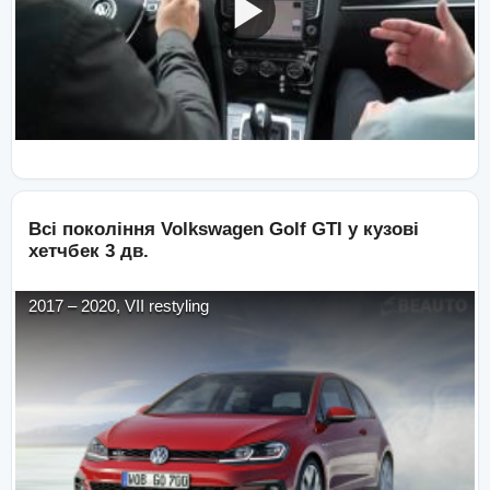
Всі покоління
Volkswagen
Golf GTI
у кузові
хетчбек 3 дв.
2017
–
2020
,
VII restyling