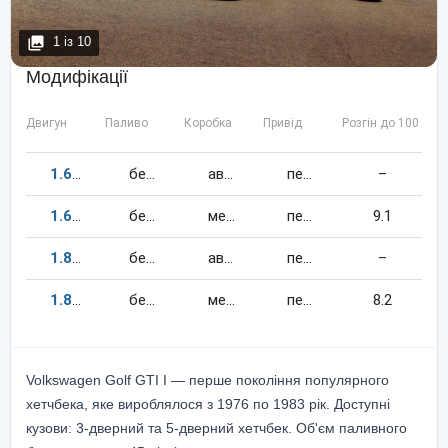
1
із
10
Модифікації
Двигун
Паливо
Коробка
Привід
Розгін до 100 км/
1.6
110
к.c.
бензин
автомат
передній
–
1.6
110
к.c.
бензин
механіка
передній
9.1
1.8
112
к.c.
бензин
автомат
передній
–
1.8
112
к.c.
бензин
механіка
передній
8.2
Volkswagen Golf GTI I — перше покоління популярного
хетчбека, яке вироблялося з 1976 по 1983 рік. Доступні
кузови: 3-дверний та 5-дверний хетчбек. Об'єм паливного