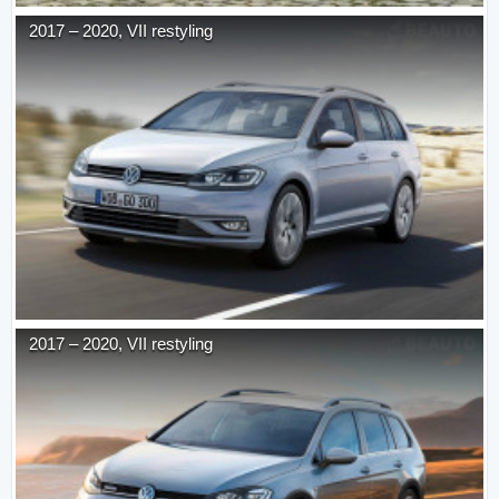
2017
–
2020
,
VII restyling
2017
–
2020
,
VII restyling