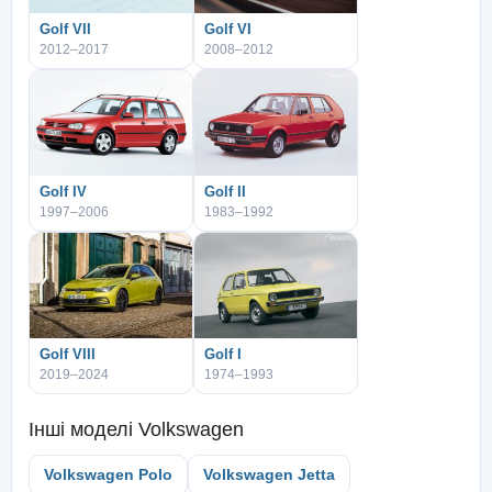
Golf VII
Golf VI
2012–2017
2008–2012
Golf IV
Golf II
1997–2006
1983–1992
Golf VIII
Golf I
2019–2024
1974–1993
Інші моделі
Volkswagen
Volkswagen Polo
Volkswagen Jetta