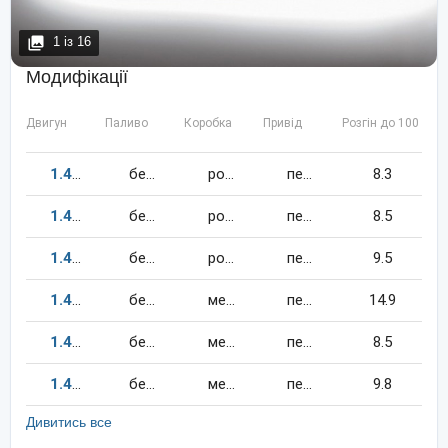
1
із
16
Модифікації
Двигун
Паливо
Коробка
Привід
Розгін до 100 км/
1.4
170
к.c.
бензин
робот
передній
8.3
1.4
160
к.c.
бензин
робот
передній
8.5
1.4
140
к.c.
бензин
робот
передній
9.5
1.4
80
к.c.
бензин
механіка
передній
14.9
1.4
160
к.c.
бензин
механіка
передній
8.5
1.4
122
к.c.
бензин
механіка
передній
9.8
Дивитись все