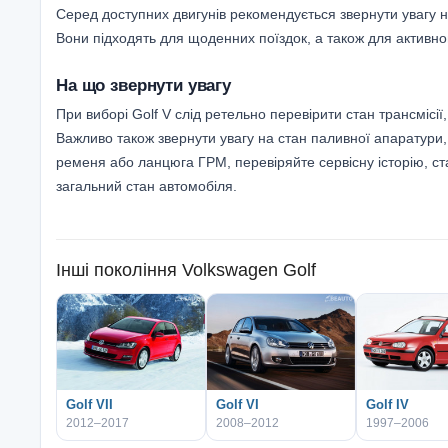
Серед доступних двигунів рекомендується звернути увагу на
Вони підходять для щоденних поїздок, а також для активно
На що звернути увагу
При виборі Golf V слід ретельно перевірити стан трансмі
Важливо також звернути увагу на стан паливної апаратури,
ременя або ланцюга ГРМ, перевіряйте сервісну історію, ст
загальний стан автомобіля.
Інші покоління
Volkswagen Golf
Golf VII
Golf VI
Golf IV
2012–2017
2008–2012
1997–2006