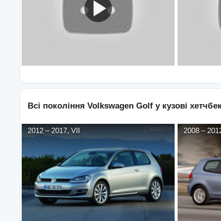
Всі покоління
Volkswagen
Golf
у кузові
хетчбек
2012
–
2017
,
VII
2008
–
201