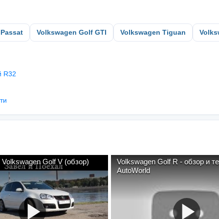
 Passat
Volkswagen Golf GTI
Volkswagen Tiguan
Volks
й R32
ати
 Volkswagen Golf V (обзор)
Volkswagen Golf R - обзор и те
AutoWorld