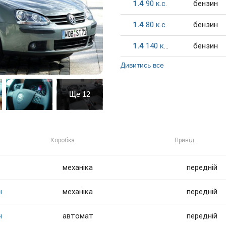
1.4
90
к.c.
бензин
1.4
80
к.c.
бензин
1.4
140
к.c.
бензин
Дивитись все
Ще
12
Коробка
Привід
механіка
передній
н
механіка
передній
н
автомат
передній