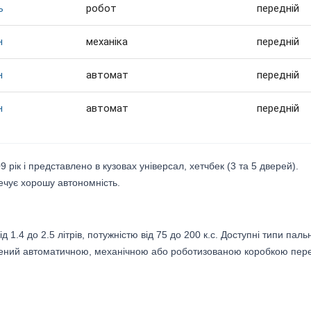
ь
робот
передній
н
механіка
передній
н
автомат
передній
н
автомат
передній
 рік і представлено в кузовах універсал, хетчбек (3 та 5 дверей).
ечує хорошу автономність.
 1.4 до 2.5 літрів, потужністю від 75 до 200 к.с. Доступні типи паль
щений автоматичною, механічною або роботизованою коробкою пер