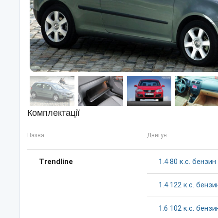
Комплектації
Назва
Двигун
Trendline
1.4
80
к.c.
бензин
1.4
122
к.c.
бензи
1.6
102
к.c.
бензи