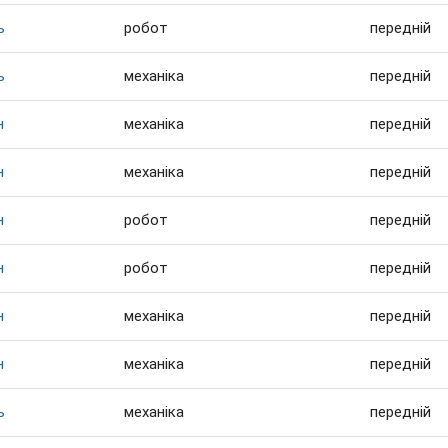
ь
робот
передній
ь
механіка
передній
н
механіка
передній
н
механіка
передній
н
робот
передній
н
робот
передній
н
механіка
передній
н
механіка
передній
ь
механіка
передній