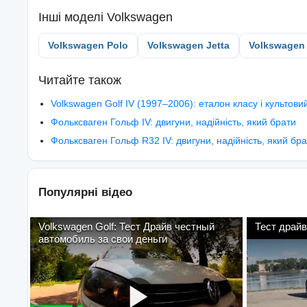
Інші моделі
Volkswagen
Volkswagen Polo
Volkswagen Jetta
Volkswagen
Читайте також
Volkswagen Golf IV (1997–2006): еталон класу і культови
Фольксваген Гольф IV: двигуни, надійність, який брати
Фольксваген Гольф R32 IV: двигуни, надійність, який бр
Популярні відео
Volkswagen Golf: Тест Драйв честный
Тест драйв
автомобиль за свои деньги