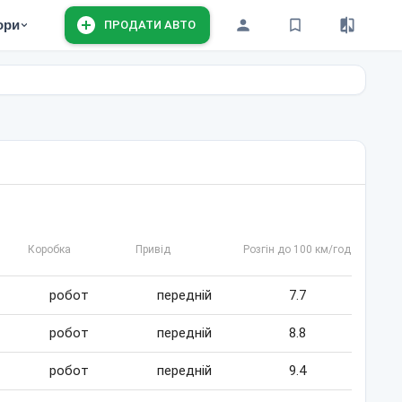
ори
ПРОДАТИ АВТО
Коробка
Привід
Розгін до 100 км/год
робот
передній
7.7
робот
передній
8.8
робот
передній
9.4