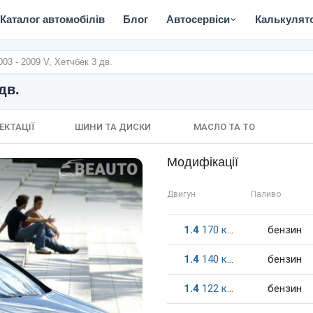
Каталог автомобілів
Блог
Автосервіси
Калькулят
003 - 2009 V, Хетчбек 3 дв.
дв.
ЕКТАЦІЇ
ШИНИ ТА ДИСКИ
МАСЛО ТА ТО
Модифікації
Двигун
Паливо
1.4
170
к.c.
бензин
1.4
140
к.c.
бензин
1.4
122
к.c.
бензин