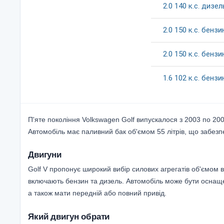
2.0
140
к.c.
дизел
2.0
150
к.c.
бензи
2.0
150
к.c.
бензи
1.6
102
к.c.
бензи
П'яте покоління Volkswagen Golf випускалося з 2003 по 2009
Автомобіль має паливний бак об'ємом 55 літрів, що забезп
Двигуни
Golf V пропонує широкий вибір силових агрегатів об'ємом від
включають бензин та дизель. Автомобіль може бути осна
а також мати передній або повний привід.
Який двигун обрати