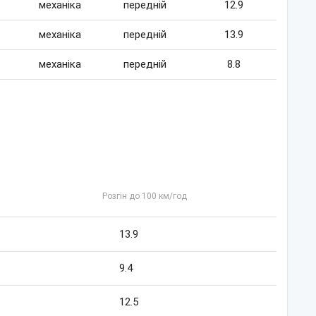
механіка
передній
12.9
механіка
передній
13.9
механіка
передній
8.8
Розгін до 100 км/год
13.9
9.4
12.5