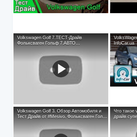
Volkswagen Golf 7.ТЕСТ-Драйв
VolksWagen
Фольксваген Гольф 7.АВТО
InfoCar.ua
Планета.Руслан Файзулин
Volkswagen Golf 3. Обзор Автомобиля и
Что такое volksw
Тест Драйв от #Mesivo. Фольксваген Гольф
драйв супе
3