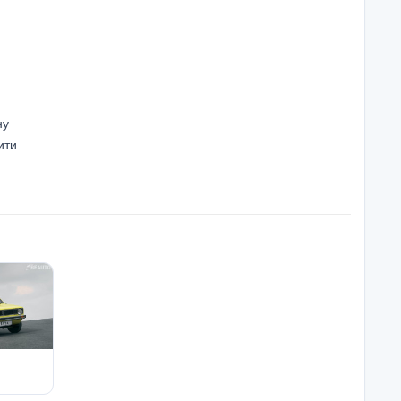
ну
ити