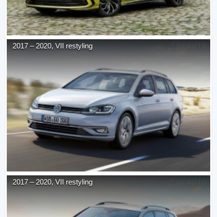
2017
–
2020
,
VII restyling
2017
–
2020
,
VII restyling