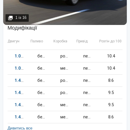
1
із
16
Модифікації
Двигун
Паливо
Коробка
Привід
Розгін до 100 км/
1.0
110
к.c.
бензин
робот
передній
10.4
1.0
110
к.c.
бензин
механіка
передній
10.4
1.4
150
к.c.
бензин
робот
передній
8.6
1.4
125
к.c.
бензин
робот
передній
9.5
1.4
125
к.c.
бензин
механіка
передній
9.5
1.4
150
к.c.
бензин
механіка
передній
8.6
Дивитись все