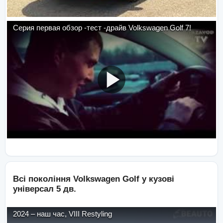
Серия первая обзор -тест -драйв Volkswagen Golf 7!
Всі покоління
Volkswagen
Golf
у кузові
універсал 5 дв.
2024
–
наш час
,
VIII Restyling