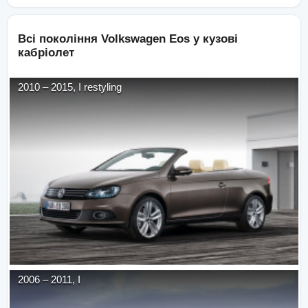
Всі покоління
Volkswagen
Eos
у кузові
кабріолет
2010
–
2015
,
I restyling
2006
–
2011
,
I