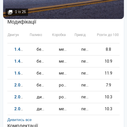
1
із
26
Модифікації
Двигун
Паливо
Коробка
Привід
Розгін до 100 км/
1.4
160
к.c.
бензин
механіка
передній
8.8
1.4
122
к.c.
бензин
механіка
передній
10.9
1.6
115
к.c.
бензин
механіка
передній
11.9
2.0
200
к.c.
бензин
робот
передній
7.9
2.0
140
к.c.
дизель
робот
передній
10.3
2.0
140
к.c.
дизель
механіка
передній
10.3
Дивитись все
Комплектації