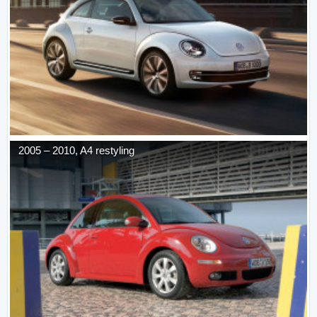
2005
–
2010
,
A4 restyling