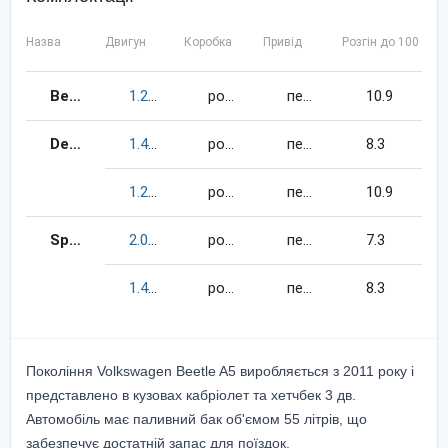
Назва
Двигун
Коробка
Привід
Розгін до 100 км/
Beetle
1.2
105
к.c.
бензин
робот
передній
10.9
Design
1.4
160
к.c.
бензин
робот
передній
8.3
1.2
105
к.c.
бензин
робот
передній
10.9
Sport
2.0
210
к.c.
бензин
робот
передній
7.3
1.4
160
к.c.
бензин
робот
передній
8.3
Покоління Volkswagen Beetle A5 виробляється з 2011 року і
представлено в кузовах кабріолет та хетчбек 3 дв.
Автомобіль має паливний бак об'ємом 55 літрів, що
забезпечує достатній запас для поїздок.