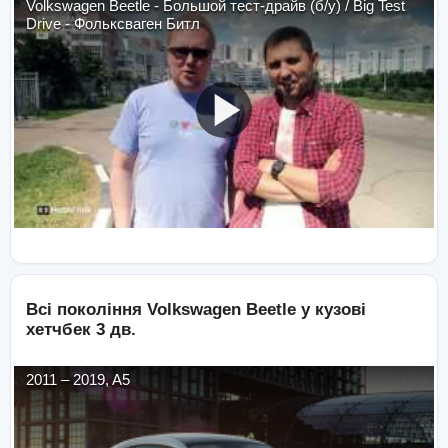
Volkswagen Beetle - Большой тест-драйв (б/у) / Big Test
Drive - Фольксваген Битл
Всі покоління
Volkswagen
Beetle
у кузові
хетчбек 3 дв.
2011
–
2019
,
A5