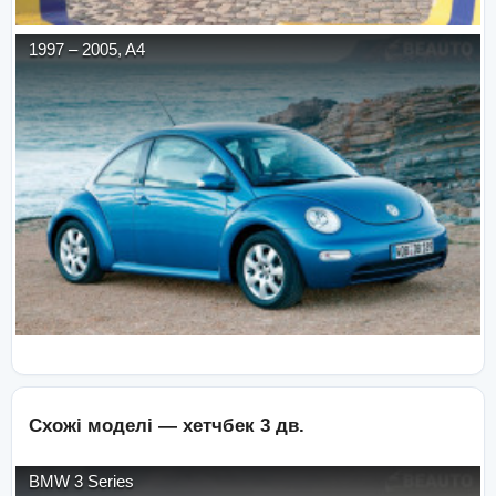
1997
–
2005
,
A4
Схожі моделі —
хетчбек 3 дв.
BMW
3 Series