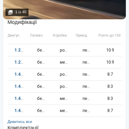
1
із
40
Модифікації
Двигун
Паливо
Коробка
Привід
Розгін до 100 км/
1.2
105
к.c.
бензин
робот
передній
10.9
1.2
105
к.c.
бензин
механіка
передній
10.9
1.4
150
к.c.
бензин
робот
передній
8.7
1.4
160
к.c.
бензин
робот
передній
8.3
1.4
160
к.c.
бензин
механіка
передній
8.3
1.4
150
к.c.
бензин
механіка
передній
8.7
Дивитись все
Комплектації