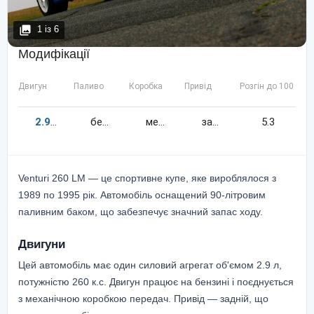
1
із
6
Модифікації
Двигун
Паливо
Коробка
Привід
Розгін до 100 км/
2.9
260
к.c.
бензин
механіка
задній
5.3
Venturi 260 LM — це спортивне купе, яке вироблялося з
1989 по 1995 рік. Автомобіль оснащений 90-літровим
паливним баком, що забезпечує значний запас ходу.
Двигуни
Цей автомобіль має один силовий агрегат об'ємом 2.9 л,
потужністю 260 к.с. Двигун працює на бензині і поєднується
з механічною коробкою передач. Привід — задній, що