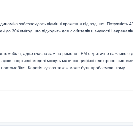
динаміка забезпечують відмінні враження від водіння. Потужність 4
й до 304 км/год, що підходить для любителів швидкості і адреналін
ю автомобіля, адже вчасна заміна ременя ГРМ є критично важливою 
и, адже спортивні моделі можуть мати специфічні електронні систем
рт автомобіля. Корозія кузова також може бути проблемою, тому