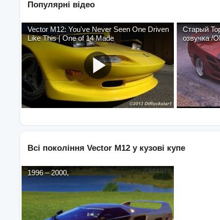
Популярні відео
Vector M12: You've Never Seen One Driven
Старый Top
Like This | One of 14 Made
озвучка /O
Всі покоління
Vector
M12
у кузові
купе
1996
–
2000
,