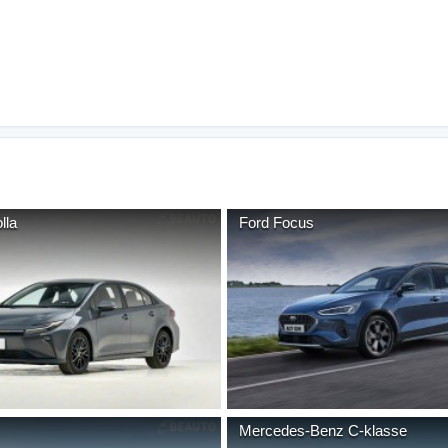
lla
Ford
Focus
Mercedes-Benz
C-klasse