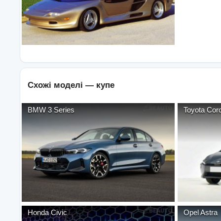
Схожі моделі —
купе
BMW
3 Series
Toyota
Coro
Honda
Civic
Opel
Astra