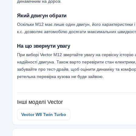
динамічним на дорозі.
Який двигун обрати
Оскільки M12 має лише один двигун, його характеристики і 
к.с. дозволяє автомобілю досягати максимальних швидкосте
На що звернути увагу
При виборі Vector M12 звертайте увагу на сервісну історі
надійності двигуна. Також варто перевірити стан електрик
забувайте про тест-драйв, щоб оцінити динаміку та комфо
ретельна перевірка кузова не буде зайвою.
Інші моделі
Vector
Vector W8 Twin Turbo