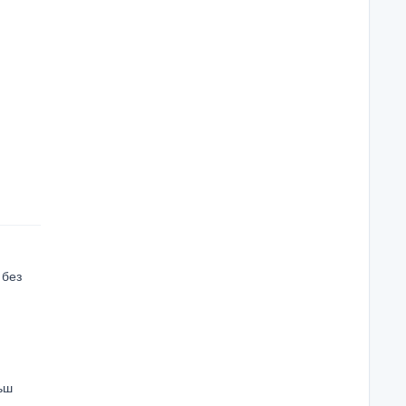
 без
льш