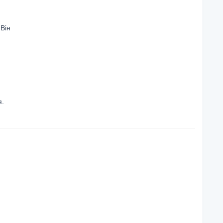
 Він
я.