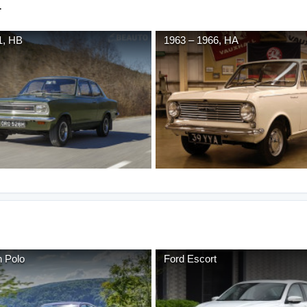
.
1
,
HB
1963
–
1966
,
HA
n
Polo
Ford
Escort