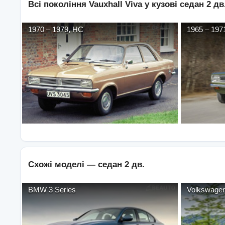
Всі покоління
Vauxhall
Viva
у кузові
седан 2 дв
1970
–
1979
,
HC
1965
–
197
Схожі моделі —
седан 2 дв.
BMW
3 Series
Volkswage