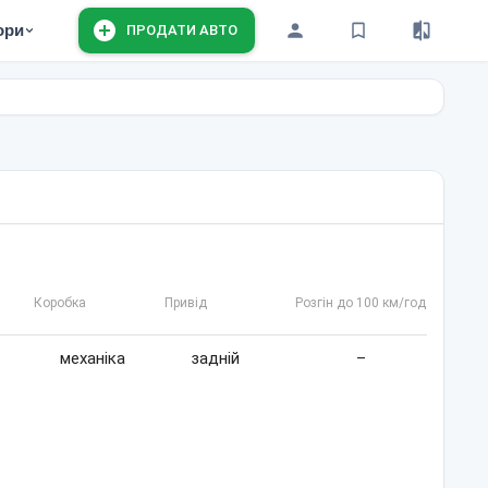
ори
ПРОДАТИ АВТО
Коробка
Привід
Розгін до 100 км/год
механіка
задній
–