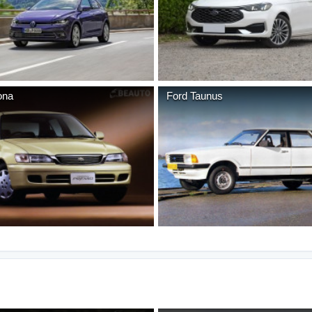
ona
Ford
Taunus