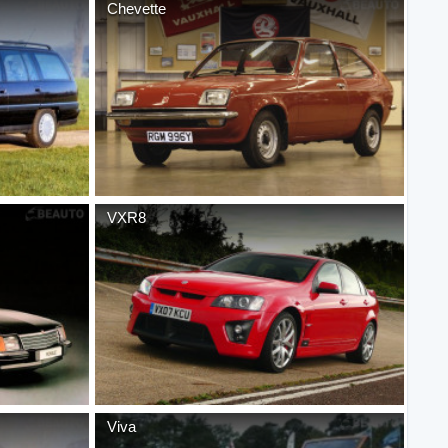
Chevette
VXR8
Viva