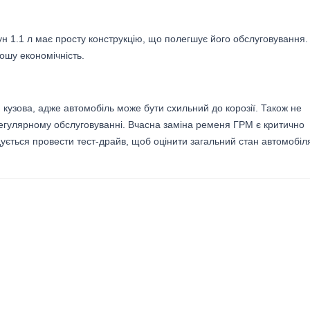
ун 1.1 л має просту конструкцію, що полегшує його обслуговування.
ошу економічність.
н кузова, адже автомобіль може бути схильний до корозії. Також не
регулярному обслуговуванні. Вчасна заміна ременя ГРМ є критично
ться провести тест-драйв, щоб оцінити загальний стан автомобіл