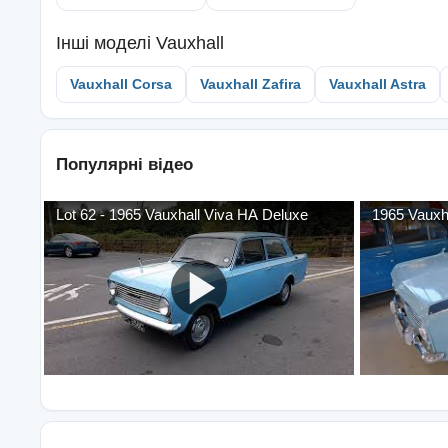
Інші моделі
Vauxhall
Vauxhall Corsa
Vauxhall Zafira
Vauxhall Astra
Популярні відео
Lot 62 - 1965 Vauxhall Viva HA Deluxe
1965 Vauxh