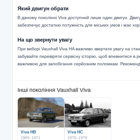
Який двигун обрати
В даному поколінні Viva доступний лише один двигун. Двиг
забезпечує достатню потужність для міських умов і має хор
На що звернути увагу
При виборі Vauxhall Viva HA важливо звертати увагу на ста
забувайте перевіряти сервісну історію, щоб впевнитися в 
важливою для запобігання серйозним поломкам. Рекомендує
Інші покоління
Vauxhall Viva
Viva HB
Viva HC
1965–1971
1970–1979