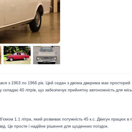
ався з 1963 по 1966 рік. Цей седан з двома дверима має просторий
ку складає 40 літрів, що забезпечує прийнятну автономність для міс
ємом 1.1 літра, який розвиває потужність 45 к.с. Двигун працює в 
ід. Це просте і надійне рішення для щоденних поїздок.