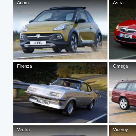
Adam
Astra
Firenza
Omega
Vectra
Viceroy