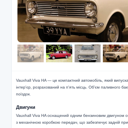
Vauxhall Viva HA — це компактний автомобіль, який випуск
інтер'єр, розрахований на п'ять місць. Об'єм паливного ба
поїздок.
Двигуни
Vauxhall Viva HA оснащений одним бензиновим двигуном об'
з механічною коробкою передач, що забезпечує задній прив