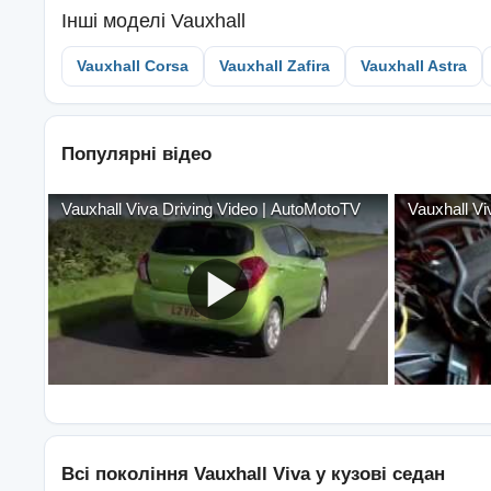
Інші моделі
Vauxhall
Vauxhall Corsa
Vauxhall Zafira
Vauxhall Astra
Популярні відео
Vauxhall Viva Driving Video | AutoMotoTV
Vauxhall V
Всі покоління
Vauxhall
Viva
у кузові
седан