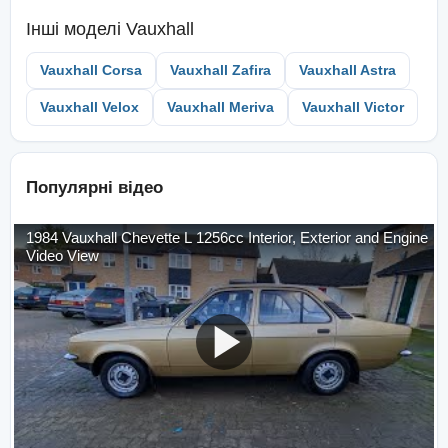
Інші моделі
Vauxhall
Vauxhall Corsa
Vauxhall Zafira
Vauxhall Astra
Vauxhall Velox
Vauxhall Meriva
Vauxhall Victor
Популярні відео
1984 Vauxhall Chevette L 1256cc Interior, Exterior and Engine
Video View