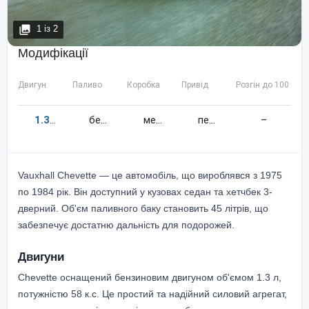
1
із
2
Модифікації
Двигун
Паливо
Коробка
Привід
Розгін до 100 км/
1.3
58
к.c.
бензин
механіка
передній
–
Vauxhall Chevette — це автомобіль, що вироблявся з 1975
по 1984 рік. Він доступний у кузовах седан та хетчбек 3-
дверний. Об'єм паливного баку становить 45 літрів, що
забезпечує достатню дальність для подорожей.
Двигуни
Chevette оснащений бензиновим двигуном об'ємом 1.3 л,
потужністю 58 к.с. Це простий та надійний силовий агрегат,