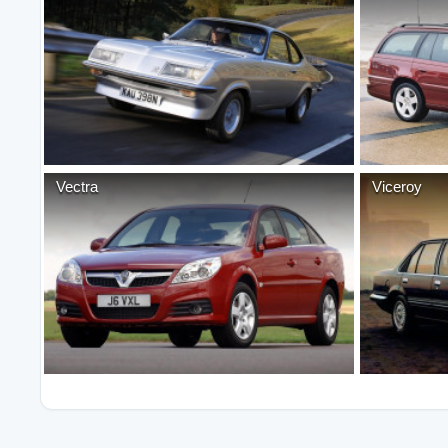
Vectra
Viceroy