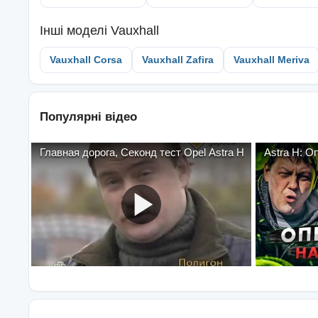
Інші моделі
Vauxhall
Vauxhall Corsa
Vauxhall Zafira
Vauxhall Meriva
Популярні відео
Главная дорога, Секонд тест Opel Astra H
Astra H: О