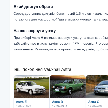
Який двигун обрати
Серед доступних двигунів, бензиновий 1.6 л є оптимальн
потужність для комфортної їзди в міських умовах та на трас
На що звернути увагу
При виборі Astra H важливо звернути увагу на стан коробк
забувайте про вчасну заміну ременя ГРМ, перевіряйте серві
компонентів. Рекомендується провести тест-драйв, щоб оці
Інші покоління
Vauxhall Astra
Astra E
Astra D
Astra G
1984–1993
1979–1984
1998–2005