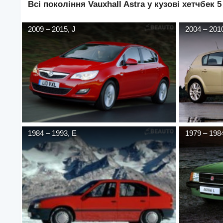
Всі покоління
Vauxhall
Astra
у кузові
хетчбек 5
2009
–
2015
,
J
2004
–
201
1984
–
1993
,
E
1979
–
198