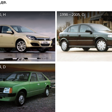
 дв.
0
,
H
1998
–
2005
,
G
4
,
D