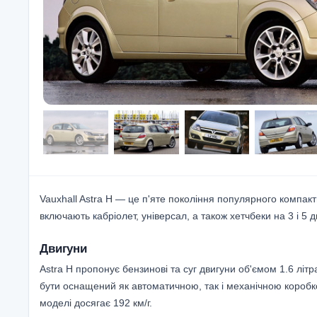
Vauxhall Astra H — це п'яте покоління популярного компакт
включають кабріолет, універсал, а також хетчбеки на 3 і 
Двигуни
Astra H пропонує бензинові та суг двигуни об'ємом 1.6 літр
бути оснащений як автоматичною, так і механічною коробк
моделі досягає 192 км/г.