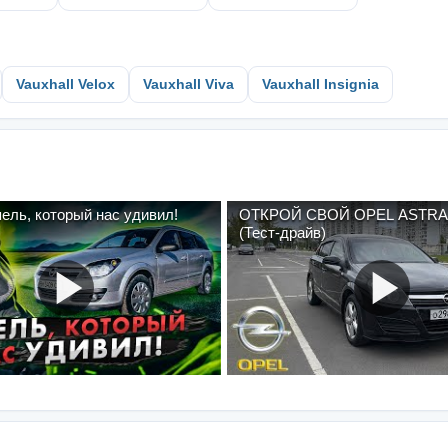
Vauxhall Velox
Vauxhall Viva
Vauxhall Insignia
пель, который нас удивил!
ОТКРОЙ СВОЙ OPEL ASTRA 
(Тест-драйв)