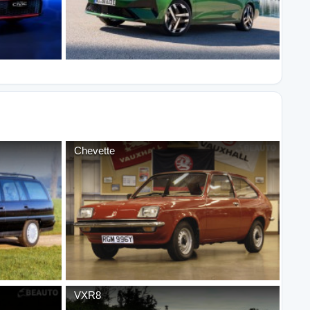
Chevette
VXR8