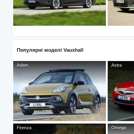
Популярні моделі
Vauxhall
Adam
Astra
Firenza
Omega