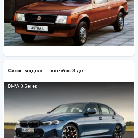
Схожі моделі —
хетчбек 3 дв.
BMW
3 Series