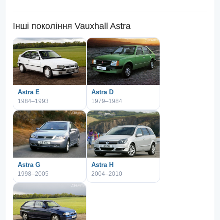
Інші покоління
Vauxhall Astra
Astra E
Astra D
1984–1993
1979–1984
Astra G
Astra H
1998–2005
2004–2010