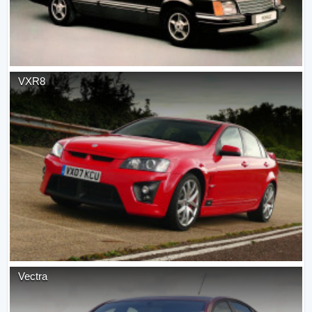
VXR8
Vectra