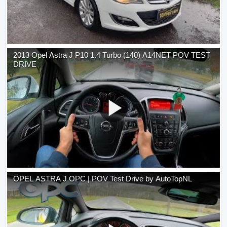
2013 Opel Astra J P10 1.4 Turbo (140) A14NET POV TEST
DRIVE
OPEL ASTRA J OPC | POV Test Drive by AutoTopNL