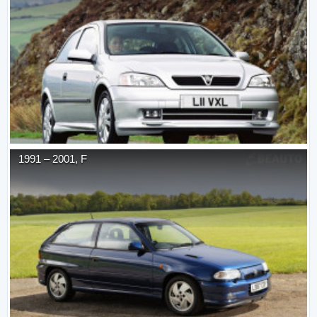
1991
–
2001
,
F