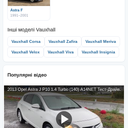
Astra F
1991–2001
Інші моделі
Vauxhall
Vauxhall Corsa
Vauxhall Zafira
Vauxhall Meriva
Vauxhall Velox
Vauxhall Viva
Vauxhall Insignia
Популярні відео
2013 Opel Astra J P10 1.4 Turbo (140) A14NET Тест-Драйв.