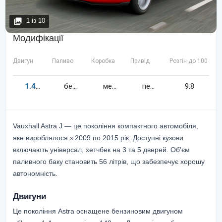
1
із
10
Модифікації
Двигун
Паливо
Коробка
Привід
Розгін до 100 км/
1.4
140
к.c.
бензин
механіка
передній
9.8
Vauxhall Astra J — це покоління компактного автомобіля,
яке вироблялося з 2009 по 2015 рік. Доступні кузови
включають універсал, хетчбек на 3 та 5 дверей. Об'єм
паливного баку становить 56 літрів, що забезпечує хорошу
автономність.
Двигуни
Це покоління Astra оснащене бензиновим двигуном