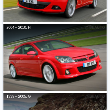
2004
–
2010
,
H
1998
–
2005
,
G