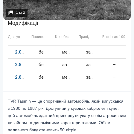
1
із
2
Модифікації
Двигун
Паливо
Коробка
Привід
Розгін до 100 км/
2.0
99
к.c.
бензин
механіка
задній
–
2.8
162
к.c.
бензин
автомат
задній
–
2.8
162
к.c.
бензин
механіка
задній
–
TVR Tasmin — це спортивний автомобіль, який випускався
з 1980 по 1987 рік. Доступний у кузовах кабріолет і купе,
цей автомобіль здатний привернути увагу своїм агресивним
дизайном та динамічними характеристиками. Об'єм
паливного баку становить 50 літрів.