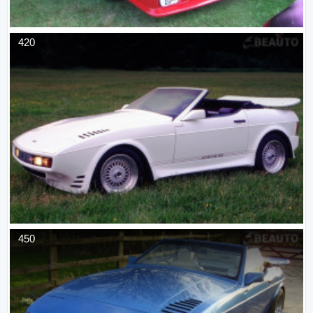
420
450