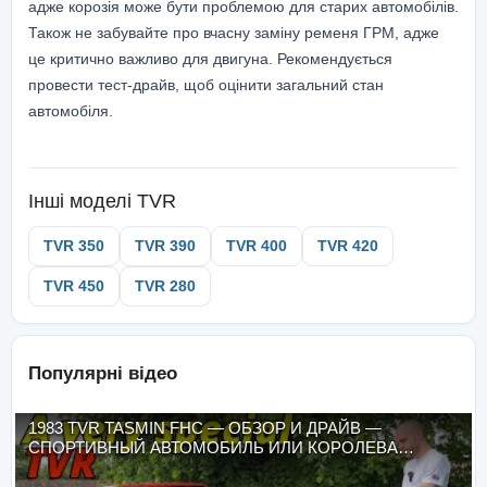
адже корозія може бути проблемою для старих автомобілів.
Також не забувайте про вчасну заміну ременя ГРМ, адже
це критично важливо для двигуна. Рекомендується
провести тест-драйв, щоб оцінити загальний стан
автомобіля.
Інші моделі
TVR
TVR 350
TVR 390
TVR 400
TVR 420
TVR 450
TVR 280
Популярні відео
1983 TVR TASMIN FHC — ОБЗОР И ДРАЙВ —
СПОРТИВНЫЙ АВТОМОБИЛЬ ИЛИ КОРОЛЕВА
ГАРАЖА?