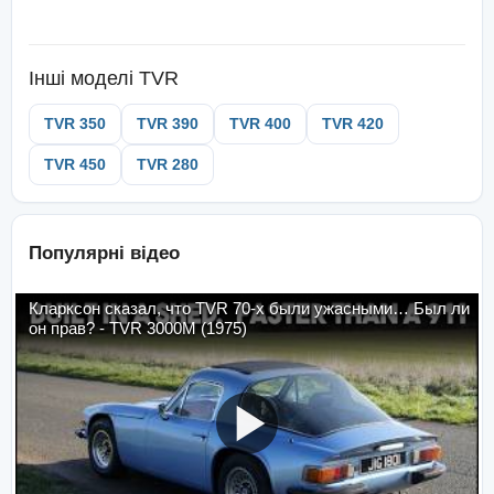
Інші моделі
TVR
TVR 350
TVR 390
TVR 400
TVR 420
TVR 450
TVR 280
Популярні відео
Кларксон сказал, что TVR 70-х были ужасными… Был ли
он прав? - TVR 3000M (1975)