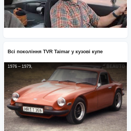
Всі покоління
TVR
Taimar
у кузові
купе
1976
–
1979
,