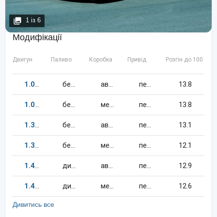
1
із
6
Модифікації
Двигун
Паливо
Коробка
Привід
Розгін до 100 км/
1.0
68
к.c.
бензин
автомат
передній
13.8
1.0
68
к.c.
бензин
механіка
передній
13.8
1.3
86
к.c.
бензин
автомат
передній
13.1
1.3
86
к.c.
бензин
механіка
передній
12.1
1.4
75
к.c.
дизель
автомат
передній
12.9
1.4
75
к.c.
дизель
механіка
передній
12.6
Дивитись все