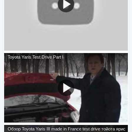
Toyota Yaris Test Drive Part I
Обзор Toyota Yaris III made in France test drive тойота ярис