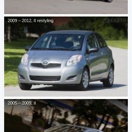
2009
–
2012
,
II restyling
2005
–
2009
,
II