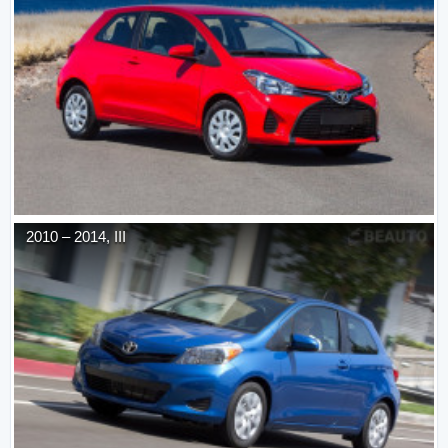
2010
–
2014
,
III