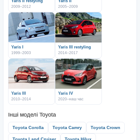
Yaris II restyling
Yaris II
2009–2012
2005–2009
Yaris I
Yaris III restyling
1999–2003
2014–2017
Yaris III
Yaris IV
2010–2014
2020–наш час
Інші моделі
Toyota
Toyota Corolla
Toyota Camry
Toyota Crown
Toyota Land Cruiser
Toyota Hilux