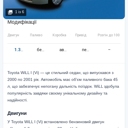
1
із
6
Модифікації
Двигун
Паливо
Коробка
Привід
Розгін до 100 км/
1.3
88
к.c.
бензин
автомат
передній
–
Toyota WiLL I (Vi) — це стильний седан, що випускався з
2000 по 2001 рік. Автомобіль має об'єм паливного бака 45
л, що забезпечує непогану дальність поїздок. WiLL здобула
популярність завдяки своєму унікальному дизайну та
надійності.
Двигуни
У Toyota WiLL I (Vi) встановлено бензиновий двигун