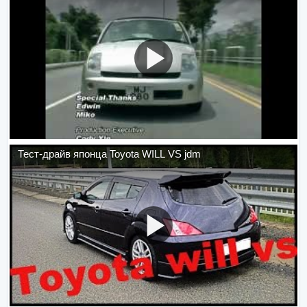
Тест-драйв японца Toyota WILL VS jdm