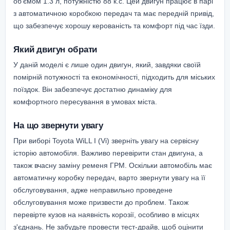
об'ємом 1.3 л, потужністю 88 к.с. Цей двигун працює в парі
з автоматичною коробкою передач та має передній привід,
що забезпечує хорошу керованість та комфорт під час їзди.
Який двигун обрати
У даній моделі є лише один двигун, який, завдяки своїй
помірній потужності та економічності, підходить для міських
поїздок. Він забезпечує достатню динаміку для
комфортного пересування в умовах міста.
На що звернути увагу
При виборі Toyota WiLL I (Vi) зверніть увагу на сервісну
історію автомобіля. Важливо перевірити стан двигуна, а
також вчасну заміну ременя ГРМ. Оскільки автомобіль має
автоматичну коробку передач, варто звернути увагу на її
обслуговування, адже неправильно проведене
обслуговування може призвести до проблем. Також
перевірте кузов на наявність корозії, особливо в місцях
з'єднань. Не забудьте провести тест-драйв, щоб оцінити