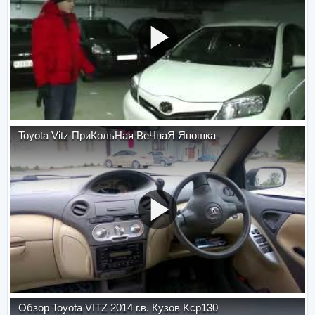
Toyota Vitz ПриКольНая ВеЧнаЯ Япошка
Обзор Toyota VITZ 2014 г.в. Кузов Kcp130