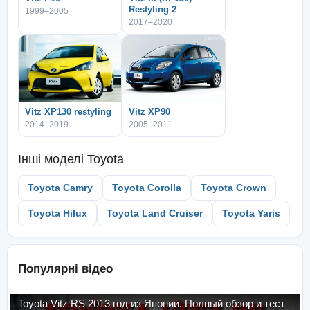
Restyling 2
1999–2005
2017–2020
Vitz XP130 restyling
Vitz XP90
2014–2019
2005–2011
Інші моделі
Toyota
Toyota Camry
Toyota Corolla
Toyota Crown
Toyota Hilux
Toyota Land Cruiser
Toyota Yaris
Популярні відео
Toyota Vitz RS 2013 год из Японии. Полный обзор и тест