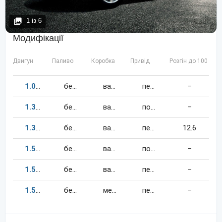
1
із
6
Модифікації
Двигун
Паливо
Коробка
Привід
Розгін до 100 км/
1.0
69
к.c.
бензин
варіатор
передній
–
1.3
95
к.c.
бензин
варіатор
повний
–
1.3
95
к.c.
бензин
варіатор
передній
12.6
1.5
109
к.c.
бензин
варіатор
повний
–
1.5
109
к.c.
бензин
варіатор
передній
–
1.5
109
к.c.
бензин
механіка
передній
–