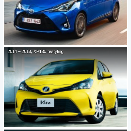
2014
–
2019
,
XP130 restyling