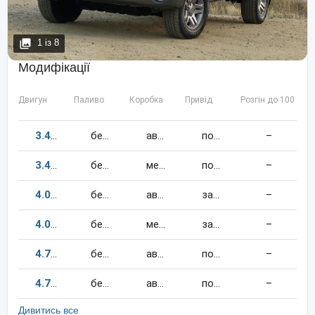
1
із
8
Модифікації
Двигун
Паливо
Коробка
Привід
Розгін до 100 км/
3.4
190
к.c.
бензин
автомат
повний
–
3.4
190
к.c.
бензин
механіка
повний
–
4.0
236
к.c.
бензин
автомат
задній
–
4.0
236
к.c.
бензин
механіка
задній
–
4.7
282
к.c.
бензин
автомат
повний
–
4.7
271
к.c.
бензин
автомат
повний
–
Дивитись все