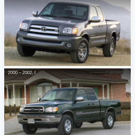
2000
–
2002
,
I