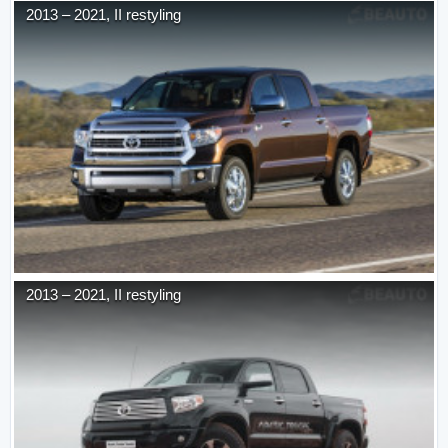
2013
–
2021
,
II restyling
2013
–
2021
,
II restyling