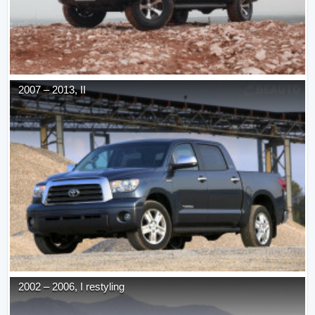
2007
–
2013
,
II
2002
–
2006
,
I restyling