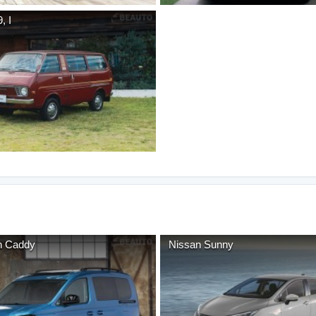
9
,
I
n
Caddy
Nissan
Sunny