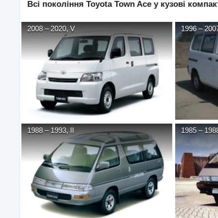
Всі покоління
Toyota
Town Ace
у кузові
компак
2008
–
2020
,
V
1996
–
200
1988
–
1993
,
II
1985
–
198