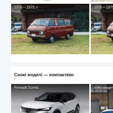
1976
–
1979
,
I
1976
–
197
Схожі моделі —
компактвен
Renault
Scenic
Volkswage