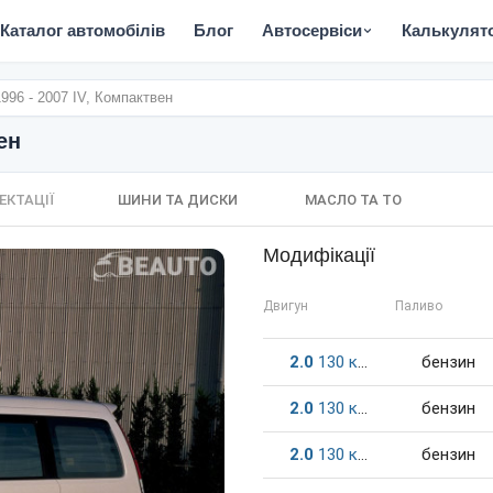
Каталог автомобілів
Блог
Автосервіси
Калькулят
996 - 2007 IV, Компактвен
ен
ЕКТАЦІЇ
ШИНИ ТА ДИСКИ
МАСЛО ТА ТО
Модифікації
Двигун
Паливо
2.0
130
к.c.
бензин
2.0
130
к.c.
бензин
2.0
130
к.c.
бензин