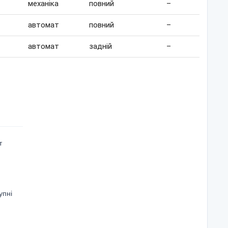
механіка
повний
–
автомат
повний
–
автомат
задній
–
т
упні