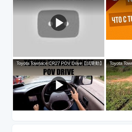
Toyota Townace CR27 POV Drive【試乗動】
Toyota Tow