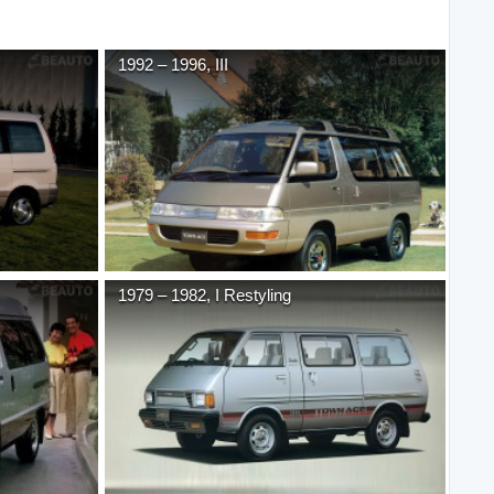
1992
–
1996
,
III
1979
–
1982
,
I Restyling