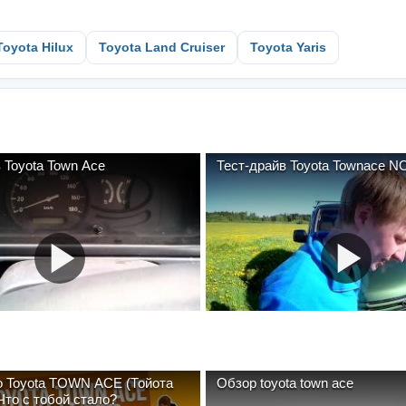
Toyota Hilux
Toyota Land Cruiser
Toyota Yaris
 Toyota Town Ace
Тест-драйв Toyota Townace 
о Toyota TOWN ACE (Тойота
Обзор toyota town ace
таун эйс). Что с тобой стало?