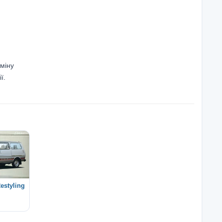
аміну
ї.
estyling