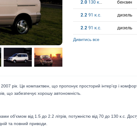
2.0
130
к.c.
бензин
2.2
91
к.c.
дизель
2.2
91
к.c.
дизель
Дивитись все
 2007 рік. Це компактвен, що пропонує просторий інтер'єр і комфор
рів, що забезпечує хорошу автономність.
 об'ємом від 1.5 до 2.2 літрів, потужністю від 70 до 130 к.с. Дост
адній та повний приводи.