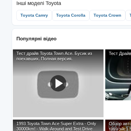
Інші моделі
Toyota
Toyota Camry
Toyota Corolla
Toyota Crown
Популярні відео
Тест драйв Toyota Town Ace. Бусик из
Тест Драйв
поехавших. Полная версия.
1993 Toyota Town Ace Super Extra - Only
Обзор авт
30000km! - Walk-Around and Test Drive