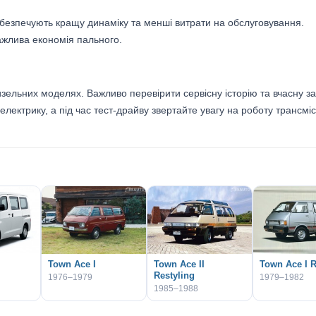
абезпечують кращу динаміку та менші витрати на обслуговування.
ажлива економія пального.
изельних моделях. Важливо перевірити сервісну історію та вчасну з
ектрику, а під час тест-драйву звертайте увагу на роботу трансмісі
Town Ace I
Town Ace II
Town Ace I R
Restyling
1976–1979
1979–1982
1985–1988