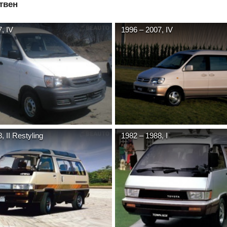
твен
7
,
IV
1996
–
2007
,
IV
8
,
II Restyling
1982
–
1988
,
I