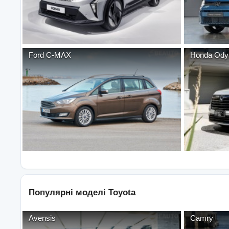
Ford
C-MAX
Honda
Ody
Популярні моделі
Toyota
Avensis
Camry