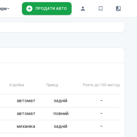
ори
ПРОДАТИ АВТО
Коробка
Привід
Розгін до 100 км/год
автомат
задній
–
автомат
повний
–
механіка
задній
–