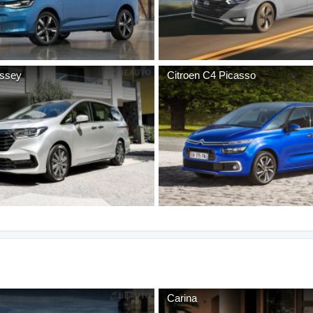
ssey
Citroen
C4 Picasso
Carina