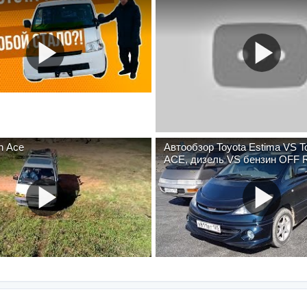
n Ace
Автообзор Toyota Estima VS 
ACE, дизель VS бензин OFF
конце видео