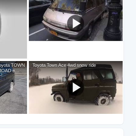
Toyota TOWN
Toyota Town Ace 4wd snow ride
 ROAD в