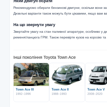
Який двигун обрати
Рекомендуємо обирати бензинові двигуни, оскільки вони з
Дизельні варіанти також можуть бути цікавими, якщо вам в
На що звернути увагу
Звертайте увагу на стан паливної апаратури, особливо у д
ременя/ланцюга ГРМ. Також перевірте кузов на корозію та ел
Інші покоління
Toyota Town Ace
Town Ace III
Town Ace II
Town Ace V
1992–1996
1988–1993
2008–2020