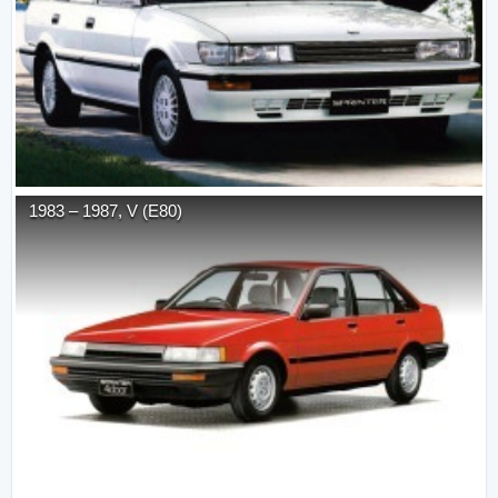
1983
–
1987
,
V (E80)