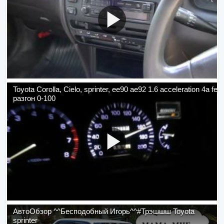
Toyota Corolla, Cielo, sprinter, ee90 ae92 1.6 acceleration 4a fe
разгон 0-100
АвтоОбзор ^^Бесподобный Игорь^^#Трэшшш Toyota
sprinter