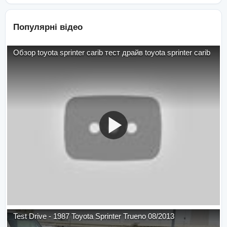
Популярні відео
Обзор toyota sprinter carib тест драйв toyota sprinter carib
Test Drive - 1987 Toyota Sprinter Trueno 08/2013