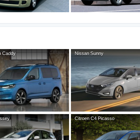
n
Caddy
Nissan
Sunny
ssey
Citroen
C4 Picasso