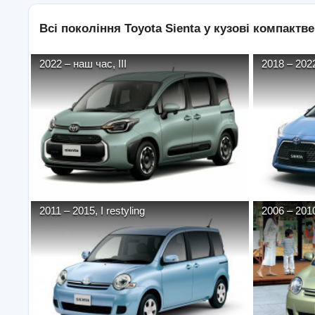
Всі покоління
Toyota
Sienta
у кузові
компактве
2022
–
наш час
,
III
2018
–
202
2011
–
2015
,
I restyling
2006
–
201