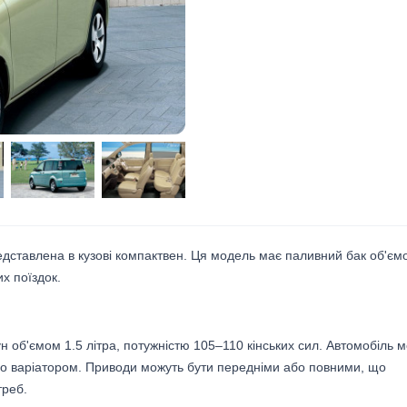
 представлена в кузові компактвен. Ця модель має паливний бак об'єм
х поїздок.
ун об'ємом 1.5 літра, потужністю 105–110 кінських сил. Автомобіль 
о варіатором. Приводи можуть бути передніми або повними, що
треб.