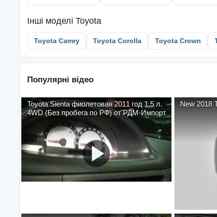
Інші моделі
Toyota
Toyota Camry
Toyota Corolla
Toyota Crown
Популярні відео
Toyota Sienta фиолетовая 2011 год 1.5 л.
New 2018 To
4WD (Без пробега по РФ) от РДМ-Импорт