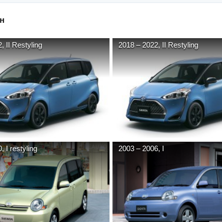
н
2
,
II Restyling
2018
–
2022
,
II Restyling
0
,
I restyling
2003
–
2006
,
I