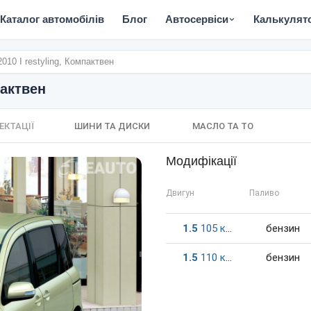
Каталог автомобілів
Блог
Автосервіси
Калькулят
2010 I restyling, Компактвен
пактвен
ЕКТАЦІЇ
ШИНИ ТА ДИСКИ
МАСЛО ТА ТО
Модифікації
Двигун
Паливо
1.5
105
к.c.
бензин
1.5
110
к.c.
бензин