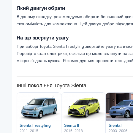
Який двигун обрати
В даному випадку, рекомендуємо обирати бензиновий двигун
економічність для компактвена. Цей двигун добре підходит
На що звернути увагу
При виборі Toyota Sienta I restyling звертайте увагу на вча
Перевірте стан електрики, оскільки це може вплинути на за
місцях з'єднань кузова. Рекомендується провести тест-дра
Інші покоління
Toyota Sienta
Sienta I restyling
Sienta II
Sienta I
2011–2015
2015–2018
2003–2006