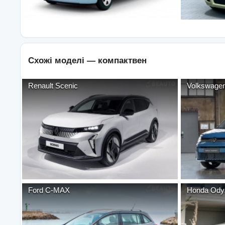
Схожі моделі —
компактвен
Renault
Scenic
Volkswage
Ford
C-MAX
Honda
Ody