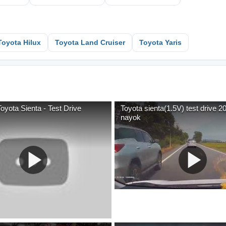
Toyota Hilux
Toyota Land Cruiser
Toyota Yaris
yota Sienta - Test Drive
Toyota sienta(1.5V) test drive 
nayok