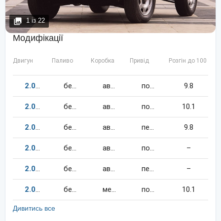
1
із
22
Модифікації
Двигун
Паливо
Коробка
Привід
Розгін до 100 км/
2.0
135
к.c.
бензин
автомат
повний
9.8
2.0
129
к.c.
бензин
автомат
повний
10.1
2.0
135
к.c.
бензин
автомат
передній
9.8
2.0
180
к.c.
бензин
автомат
повний
–
2.0
129
к.c.
бензин
автомат
передній
–
2.0
129
к.c.
бензин
механіка
повний
10.1
Дивитись все