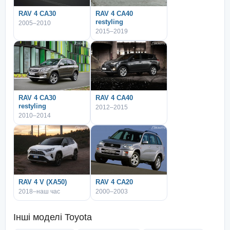
RAV 4 CA30
RAV 4 CA40
restyling
2005–2010
2015–2019
RAV 4 CA30
RAV 4 CA40
restyling
2012–2015
2010–2014
RAV 4 V (XA50)
RAV 4 CA20
2018–наш час
2000–2003
Інші моделі
Toyota