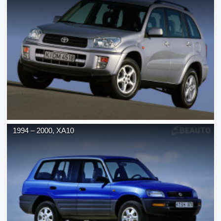
1994
–
2000
,
XA10