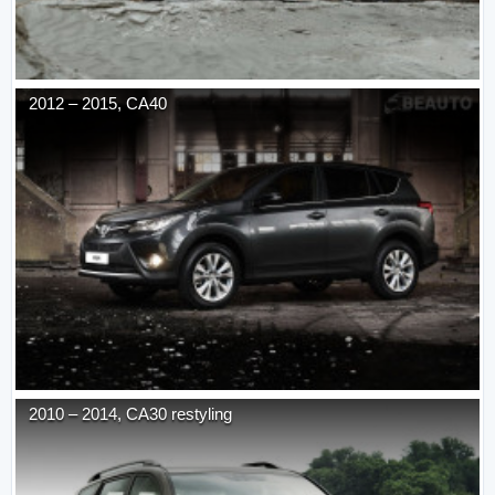
2012
–
2015
,
CA40
2010
–
2014
,
CA30 restyling