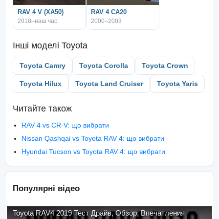
RAV 4 V (XA50)
RAV 4 CA20
2018–наш час
2000–2003
Інші моделі
Toyota
Toyota Camry
Toyota Corolla
Toyota Crown
Toyota Hilux
Toyota Land Cruiser
Toyota Yaris
Читайте також
RAV 4 vs CR-V: що вибрати
Nissan Qashqai vs Toyota RAV 4: що вибрати
Hyundai Tucson vs Toyota RAV 4: що вибрати
Популярні відео
Toyota RAV4 2019 Тест Драйв, Обзор, Впечатления