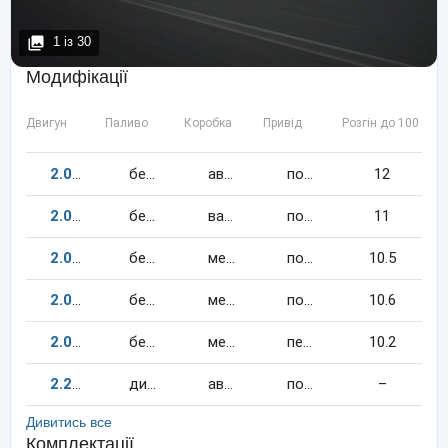
1
із
30
Модифікації
Двигун
Паливо
Коробка
Привід
Розгін до 100 км/
2.0
152
к.c.
бензин
автомат
повний
12
2.0
158
к.c.
бензин
варіатор
повний
11
2.0
158
к.c.
бензин
механіка
повний
10.5
2.0
152
к.c.
бензин
механіка
повний
10.6
2.0
158
к.c.
бензин
механіка
передній
10.2
2.2
134
к.c.
дизель
автомат
повний
–
Дивитись все
Комплектації