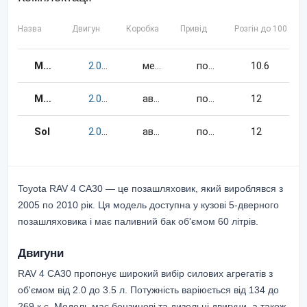
Назва
Двигун
Коробка
Привід
Розгін до 100 км/
Moon
2.0
152
к.c.
бензин
механіка
повний
10.6
Moon+
2.0
152
к.c.
бензин
автомат
повний
12
Sol
2.0
152
к.c.
бензин
автомат
повний
12
Toyota RAV 4 CA30 — це позашляховик, який вироблявся з
2005 по 2010 рік. Ця модель доступна у кузові 5-дверного
позашляховика і має паливний бак об'ємом 60 літрів.
Двигуни
RAV 4 CA30 пропонує широкий вибір силових агрегатів з
об'ємом від 2.0 до 3.5 л. Потужність варіюється від 134 до
269 к.с. Модель має бензинові та дизельні двигуни, а також