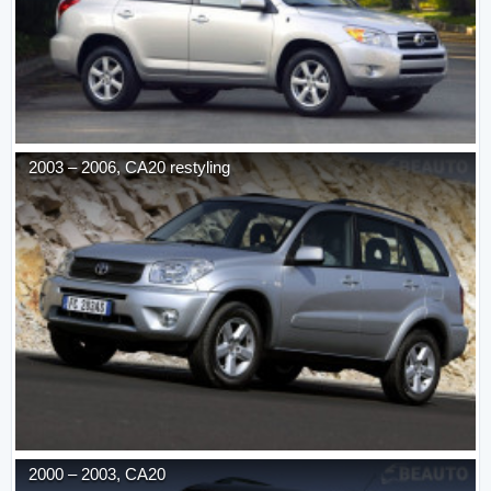
2003
–
2006
,
CA20 restyling
2000
–
2003
,
CA20