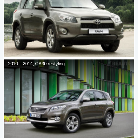
2010
–
2014
,
CA30 restyling