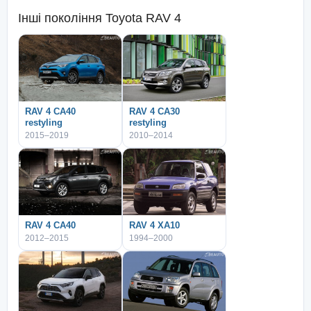
Інші покоління
Toyota RAV 4
RAV 4 CA40
RAV 4 CA30
restyling
restyling
2015–2019
2010–2014
RAV 4 CA40
RAV 4 XA10
2012–2015
1994–2000