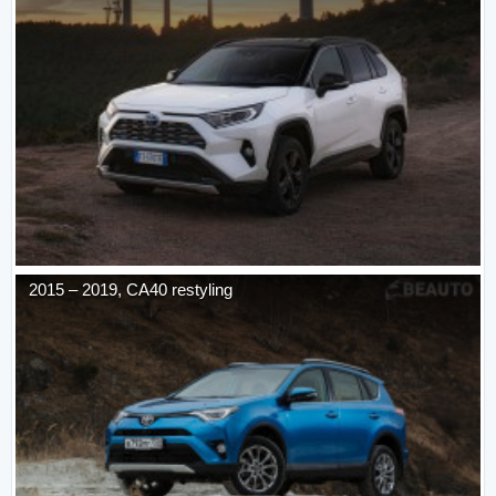
2015
–
2019
,
CA40 restyling