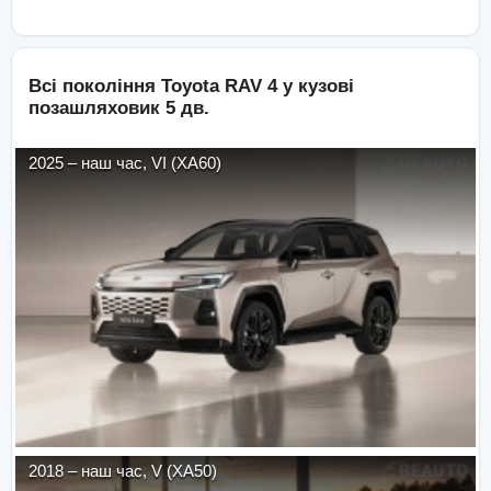
Всі покоління
Toyota
RAV 4
у кузові
позашляховик 5 дв.
2025
–
наш час
,
VI (XA60)
2018
–
наш час
,
V (XA50)