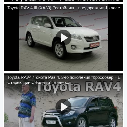
Toyota RAV 4 III (XA30) Рестайлинг - внедорожник J-класс
Toyota RAV4 /Тойота Рав 4, 3-го поколения "Кроссовер НЕ
Стареющий С Годами", Видео...