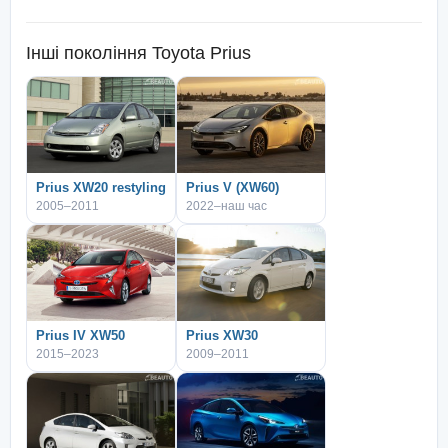
Інші покоління
Toyota Prius
Prius XW20 restyling
Prius V (XW60)
2005–2011
2022–наш час
Prius IV XW50
Prius XW30
2015–2023
2009–2011