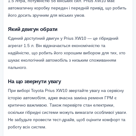
1.5 літра, потужністю 58 кінських сил. Prius XW10 має
автоматичну коробку передач і передній привід, що робить
його досить зручним для міських умов.
Який двигун обрати
Єдиний доступний двигун у Prius XW10 — це гібридний
агрегат 1.5 л. Він відзначається економічністю та
надійністю, що робить його хорошим вибором для тих, хто
шукає екологічний автомобіль з низьким споживанням
пального.
На що звернути увагу
При виборі Toyota Prius XW10 звертайте увагу на сервісну
історію автомобіля, адже вчасна заміна ременя ГРМ є
критично важливою. Також перевірте стан електрики,
оскільки гібридні системи можуть вимагати особливої уваги.
Не забудьте провести тест-драйв, щоб оцінити комфорт та
роботу всіх систем.