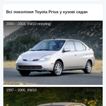
Всі покоління
Toyota
Prius
у кузові
седан
2000
–
2003
,
XW10 restyling
1997
–
2000
,
XW10