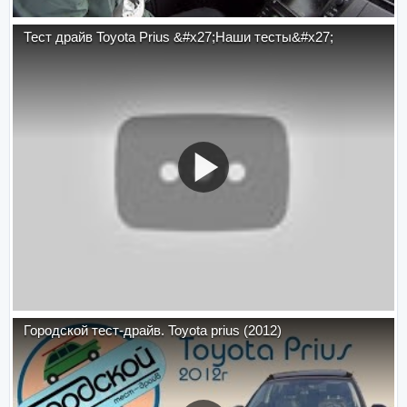
Тест драйв Toyota Prius &#x27;Наши тесты&#x27;
Городской тест-драйв. Toyota prius (2012)