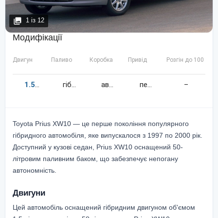
1
із
12
Модифікації
Двигун
Паливо
Коробка
Привід
Розгін до 100 км/
1.5
58
к.c.
гібрид
автомат
передній
–
Toyota Prius XW10 — це перше покоління популярного
гібридного автомобіля, яке випускалося з 1997 по 2000 рік.
Доступний у кузові седан, Prius XW10 оснащений 50-
літровим паливним баком, що забезпечує непогану
автономність.
Двигуни
Цей автомобіль оснащений гібридним двигуном об'ємом