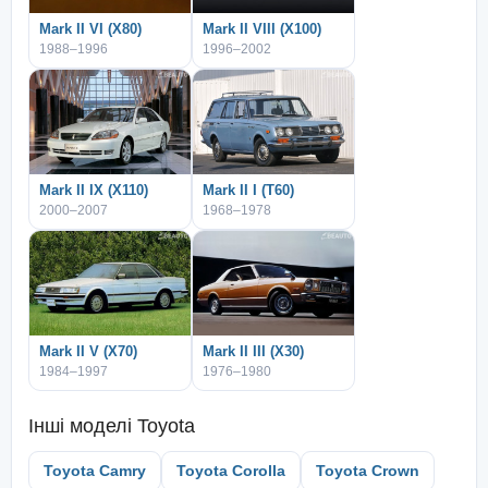
Mark II VI (X80)
Mark II VIII (X100)
1988–1996
1996–2002
Mark II IX (X110)
Mark II I (T60)
2000–2007
1968–1978
Mark II V (X70)
Mark II III (X30)
1984–1997
1976–1980
Інші моделі
Toyota
Toyota Camry
Toyota Corolla
Toyota Crown