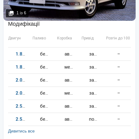
1
із
6
Модифікації
Двигун
Паливо
Коробка
Привід
Розгін до 100 км/
1.8
120
к.c.
бензин
автомат
задній
–
1.8
120
к.c.
бензин
механіка
задній
–
2.0
135
к.c.
бензин
автомат
задній
–
2.0
135
к.c.
бензин
механіка
задній
–
2.5
280
к.c.
бензин
автомат
задній
–
2.5
180
к.c.
бензин
автомат
повний
–
Дивитись все