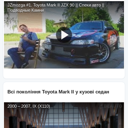
JZmozga #1. Toyota Mark II JZX 90 || Спеки авто ||
Подводные Камни
Всі покоління
Toyota
Mark II
у кузові
седан
2000
–
2007
,
IX (X110)