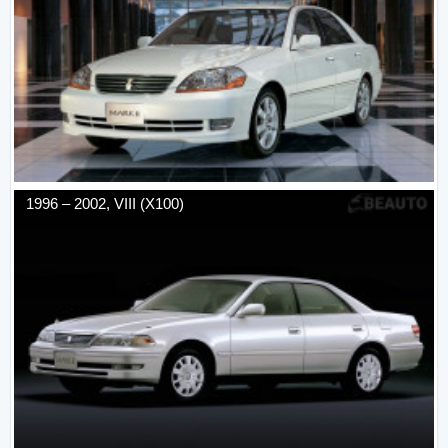
1996
–
2002
,
VIII (X100)