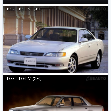
1992
–
1996
,
VII (X90)
1988
–
1996
,
VI (X80)