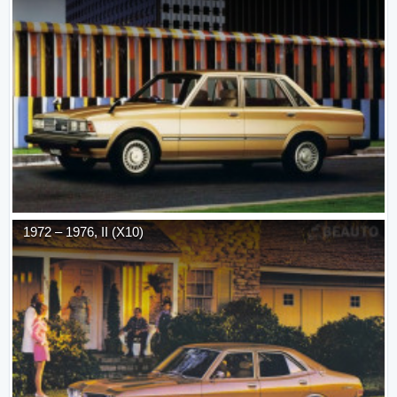
1972
–
1976
,
II (X10)