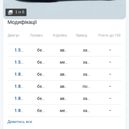
1
із
6
Модифікації
Двигун
Паливо
Коробка
Привід
Розгін до 100 км/
1.5
70
к.c.
бензин
автомат
задній
–
1.5
70
к.c.
бензин
механіка
задній
–
1.8
76
к.c.
бензин
автомат
задній
–
1.8
82
к.c.
бензин
автомат
повний
–
1.8
82
к.c.
бензин
автомат
задній
–
1.8
82
к.c.
бензин
механіка
задній
–
Дивитись все