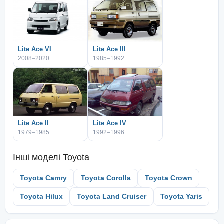
Lite Ace VI
Lite Ace III
2008–2020
1985–1992
Lite Ace II
Lite Ace IV
1979–1985
1992–1996
Інші моделі
Toyota
Toyota Camry
Toyota Corolla
Toyota Crown
Toyota Hilux
Toyota Land Cruiser
Toyota Yaris