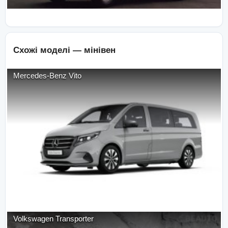
Схожі моделі —
мінівен
Mercedes-Benz
Vito
Volkswagen
Transporter