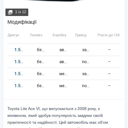
1
із
12
Модифікації
Двигун
Паливо
Коробка
Привід
Розгін до 100 км/
1.5
97
к.c.
бензин
автомат
задній
–
1.5
97
к.c.
бензин
автомат
повний
–
1.5
97
к.c.
бензин
механіка
задній
–
1.5
97
к.c.
бензин
механіка
повний
–
Toyota Lite Ace VI, що випускається з 2008 року, є
мінівеном, який здобув популярність завдяки своїй
практичності та надійності. Цей автомобіль має об'єм