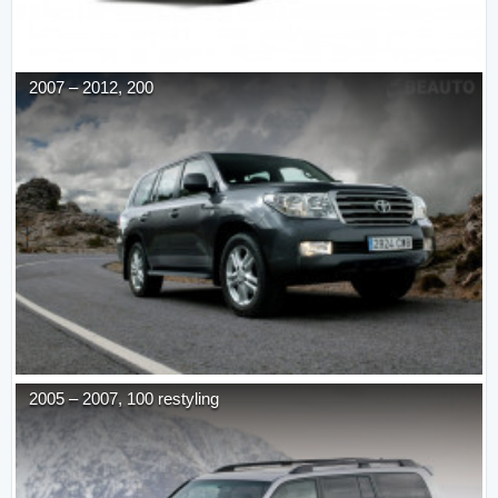
2007
–
2012
,
200
2005
–
2007
,
100 restyling