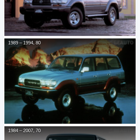
1989
–
1994
,
80
1984
–
2007
,
70