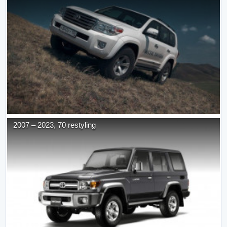
2007
–
2023
,
70 restyling