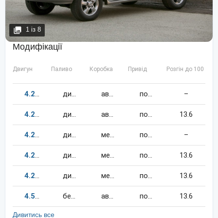
1
із
8
Модифікації
Двигун
Паливо
Коробка
Привід
Розгін до 100 км/
4.2
131
к.c.
дизель
автомат
повний
–
4.2
204
к.c.
дизель
автомат
повний
13.6
4.2
180
к.c.
дизель
механіка
повний
–
4.2
204
к.c.
дизель
механіка
повний
13.6
4.2
131
к.c.
дизель
механіка
повний
13.6
4.5
212
к.c.
бензин
автомат
повний
13.6
Дивитись все