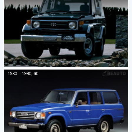
1980
–
1990
,
60