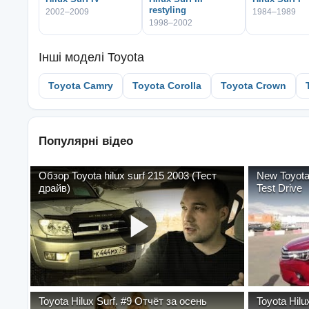
restyling
2002–2009
1984–1989
1998–2002
Інші моделі
Toyota
Toyota Camry
Toyota Corolla
Toyota Crown
Популярні відео
Обзор Toyota hilux surf 215 2003 (Тест
New Toyota
драйв)
Test Drive
Toyota Hilux Surf. #9 Отчёт за осень
Toyota Hilu