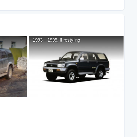
1993
–
1995
,
II restyling