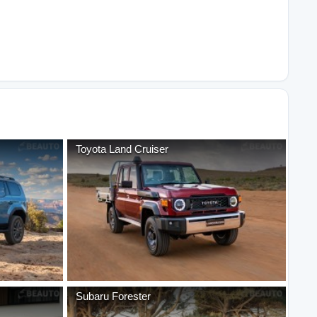
Toyota
Land Cruiser
Subaru
Forester