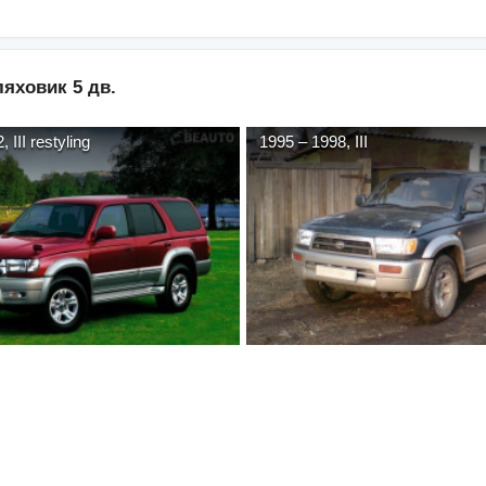
яховик 5 дв.
2
,
III restyling
1995
–
1998
,
III