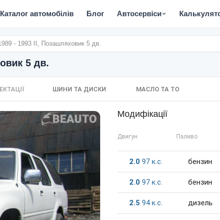
Каталог автомобілів
Блог
Автосервіси
Калькулят
 1989 - 1993 II, Позашляховик 5 дв.
ховик 5 дв.
ЕКТАЦІЇ
ШИНИ ТА ДИСКИ
МАСЛО ТА ТО
Модифікації
Двигун
Паливо
2.0
97
к.c.
бензин
2.0
97
к.c.
бензин
2.5
94
к.c.
дизель