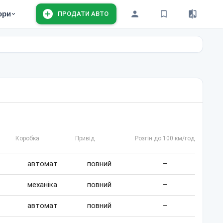
ори
ПРОДАТИ АВТО
Коробка
Привід
Розгін до 100 км/год
автомат
повний
–
механіка
повний
–
автомат
повний
–