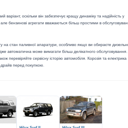
 варіант, оскільки він забезпечує кращу динаміку та надійність у
, але бензинові агрегати вважаються більш простими в обслуговуван
вагу на стан паливної апаратури, особливо якщо ви обираєте дизель
адже автоматична може вимагати більш делікатного обслуговування.
кож перевіряйте сервісну історію автомобіля. Корозія та електрика
-драйв перед покупкою.
Hilux Surf II
Hilux Surf III