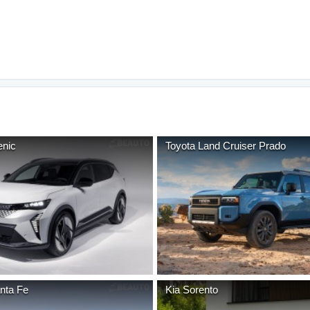
nic
Toyota
Land Cruiser Prado
nta Fe
Kia
Sorento