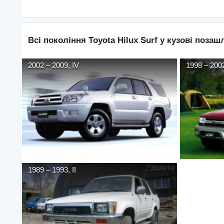
Всі покоління
Toyota
Hilux Surf
у кузові
позашл
2002
–
2009
,
IV
1998
–
200
1989
–
1993
,
II