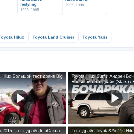
restyling
1995–1998
1993–1995
Toyota Hilux
Toyota Land Cruiser
Toyota Yaris
 Hilux Большой тест драйв Big
Toyota Hilux Surf и Андрей Боч
Большой тест-драйв (Stars) / B
x 2015 - тест-драйв InfoCar.ua
Тест-драйв Toyota&#x27;s Hilux