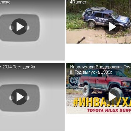
йлюкс
4Runner
ux 2014 Тест драйв
Инвалухари Внедорожник Toyot
II. Год выпуска 1989г.