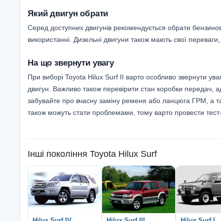
Який двигун обрати
Серед доступних двигунів рекомендується обрати бензиновий
використанні. Дизельні двигуни також мають свої переваги
На що звернути увагу
При виборі Toyota Hilux Surf II варто особливо звернути у
двигун. Важливо також перевірити стан коробки передач, 
забувайте про вчасну заміну ременя або ланцюга ГРМ, а та
також можуть стати проблемами, тому варто провести тест
Інші покоління
Toyota Hilux Surf
Hilux Surf IV
Hilux Surf III
Hilux Surf I