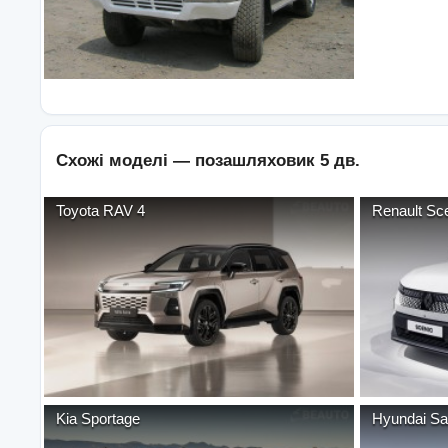
Схожі моделі —
позашляховик 5 дв.
Toyota
RAV 4
Renault
Sce
Kia
Sportage
Hyundai
Sa