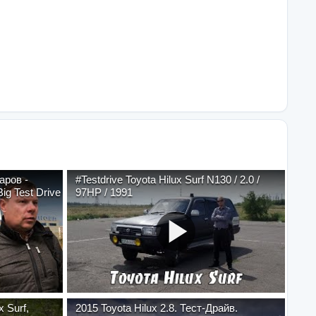
аров -
#Testdrive Toyota Hilux Surf N130 / 2.0 /
ig Test Drive
97HP / 1991
 Surf,
2015 Toyota Hilux 2.8. Тест-Драйв.