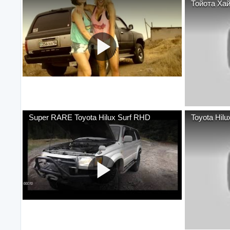
Тойота Ха
Super RARE Toyota Hilux Surf RHD
Toyota Hil