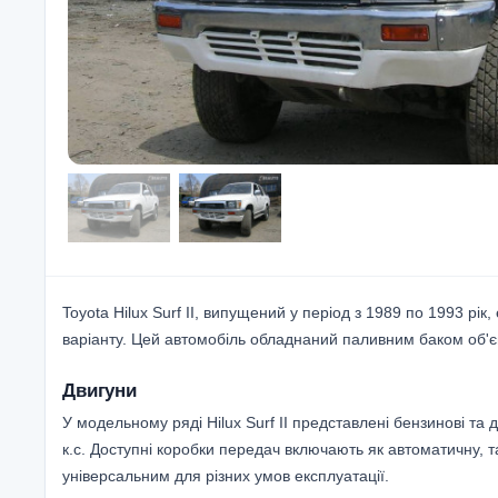
Toyota Hilux Surf II, випущений у період з 1989 по 1993 рі
варіанту. Цей автомобіль обладнаний паливним баком об'ємо
Двигуни
У модельному ряді Hilux Surf II представлені бензинові та ди
к.с. Доступні коробки передач включають як автоматичну, т
універсальним для різних умов експлуатації.