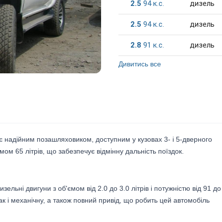
2.5
94
к.c.
дизель
2.5
94
к.c.
дизель
2.8
91
к.c.
дизель
Дивитись все
к, є надійним позашляховиком, доступним у кузовах 3- і 5-дверного
м 65 літрів, що забезпечує відмінну дальність поїздок.
зельні двигуни з об'ємом від 2.0 до 3.0 літрів і потужністю від 91 до
ак і механічну, а також повний привід, що робить цей автомобіль