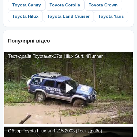
Toyota Camry
Toyota Corolla
Toyota Crown
Toyota Hilux
Toyota Land Cruiser
Toyota Yaris
Популярні відео
Тест-драйв Toyota&#x27;s Hilux Surf, 4Runner
Обзор Toyota hilux surf 215 2003 (Тест драйв)