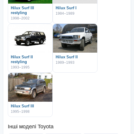
Hilux Surf III
Hilux Surf I
restyling
1984–1989
1998–2002
Hilux Surf II
Hilux Surf II
restyling
1989–1993
1993–1995
Hilux Surf III
1995–1998
Інші моделі
Toyota