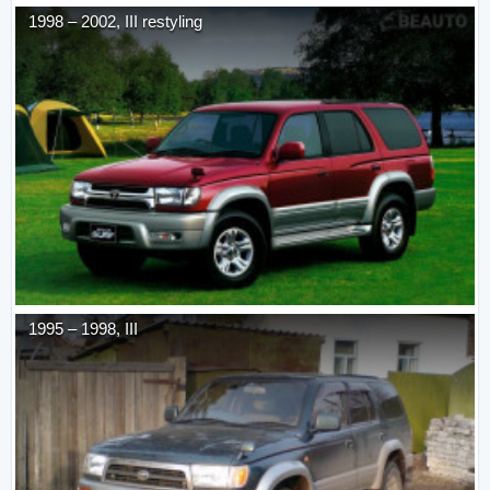
1998
–
2002
,
III restyling
1995
–
1998
,
III