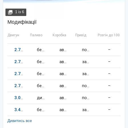
1
із
6
Модифікації
Двигун
Паливо
Коробка
Привід
Розгін до 100 км/
2.7
150
к.c.
бензин
автомат
повний
–
2.7
163
к.c.
бензин
автомат
задній
–
2.7
150
к.c.
бензин
автомат
задній
–
2.7
163
к.c.
бензин
автомат
повний
–
3.0
170
к.c.
дизель
автомат
повний
–
3.4
185
к.c.
бензин
автомат
задній
–
Дивитись все