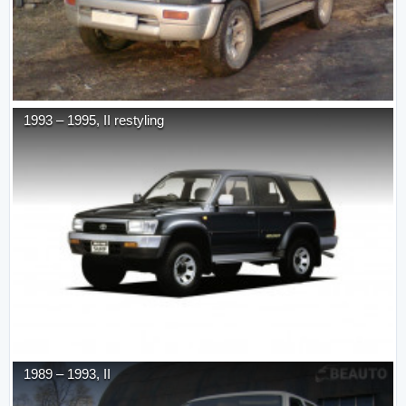
1993
–
1995
,
II restyling
1989
–
1993
,
II