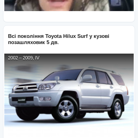
Всі покоління
Toyota
Hilux Surf
у кузові
позашляховик 5 дв.
2002
–
2009
,
IV