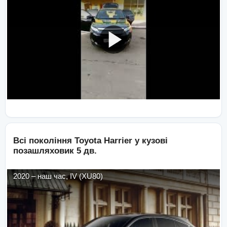
Всі покоління
Toyota
Harrier
у кузові
позашляховик 5 дв.
2020
–
наш час
,
IV (XU80)