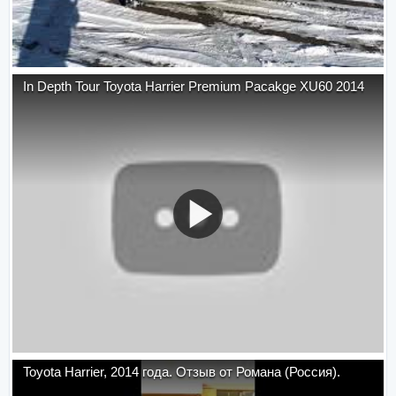
In Depth Tour Toyota Harrier Premium Pacakge XU60 2014
Toyota Harrier, 2014 года. Отзыв от Романа (Россия).