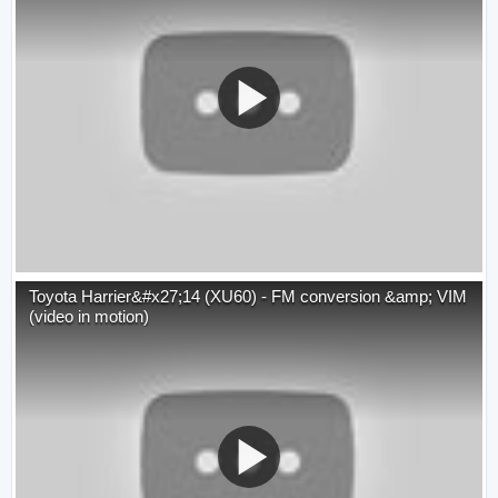
Toyota Harrier&#x27;14 (XU60) - FM conversion &amp; VIM
(video in motion)