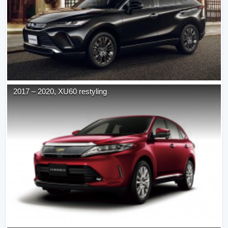
2017
–
2020
,
XU60 restyling