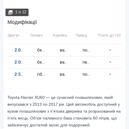
1
із
12
Модифікації
Двигун
Паливо
Коробка
Привід
Розгін до 100 км/
2.0
151
к.c.
бензин
варіатор
повний
–
2.0
151
к.c.
бензин
варіатор
передній
–
2.5
152
к.c.
гібрид
варіатор
повний
–
Toyota Harrier XU60 — це сучасний позашляховик, який
випускався з 2013 по 2017 рік. Цей автомобіль доступний у
кузові позашляховик з п'ятьма дверима та розрахований на
п'ять місць. Об'єм паливного бака становить 60 літрів, що
забезпечує достатній запас для подорожей.