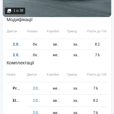
1
із
38
Модифікації
Двигун
Паливо
Коробка
Привід
Розгін до 100 км/
2.0
200
к.c.
бензин
автомат
задній
8.2
2.0
200
к.c.
бензин
механіка
задній
7.6
Комплектації
Назва
Двигун
Коробка
Привід
Розгін до 100 км/
Prestige
2.0
200
к.c.
бензин
механіка
задній
7.6
Elegans
2.0
200
к.c.
бензин
автомат
задній
8.2
2.0
200
к.c.
бензин
механіка
задній
7.6