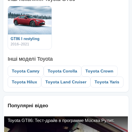
GT86 I restyling
2016–2021
Інші моделі
Toyota
Toyota Camry
Toyota Corolla
Toyota Crown
Toyota Hilux
Toyota Land Cruiser
Toyota Yaris
Популярні відео
Toyota GT86: Тест-драйв в программе Москва Рулит.