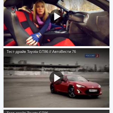
Тест-драйв Toyota GT86 // АвтоВести 76