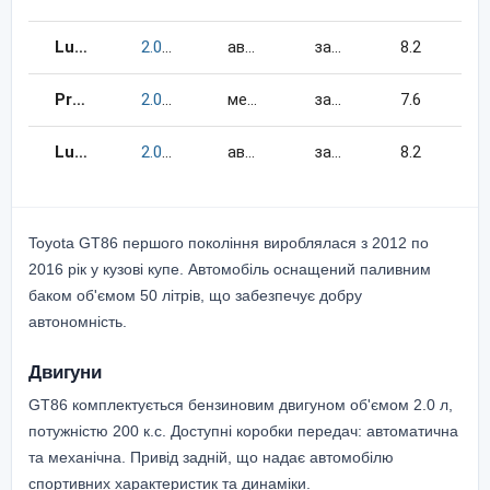
Luxe Аэро
2.0
200
к.c.
бензин
автомат
задній
8.2
Prestige Аэро
2.0
200
к.c.
бензин
механіка
задній
7.6
Luxe
2.0
200
к.c.
бензин
автомат
задній
8.2
Toyota GT86 першого покоління вироблялася з 2012 по
2016 рік у кузові купе. Автомобіль оснащений паливним
баком об'ємом 50 літрів, що забезпечує добру
автономність.
Двигуни
GT86 комплектується бензиновим двигуном об'ємом 2.0 л,
потужністю 200 к.с. Доступні коробки передач: автоматична
та механічна. Привід задній, що надає автомобілю
спортивних характеристик та динаміки.