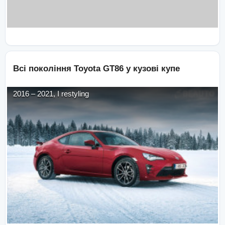
Всі покоління
Toyota
GT86
у кузові
купе
2016
–
2021
,
I restyling