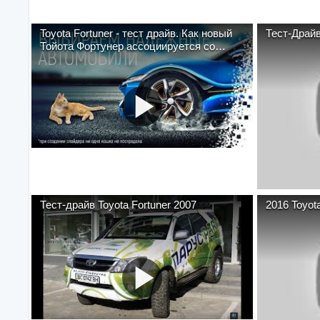
Toyota Fortuner - тест драйв. Как новый
Тест-Драйв
Тойота Фортунер ассоциируется со
словом...
Тест-драйв Toyota Fortuner 2007
2016 Toyota