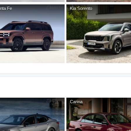
nta Fe
Kia
Sorento
Carina