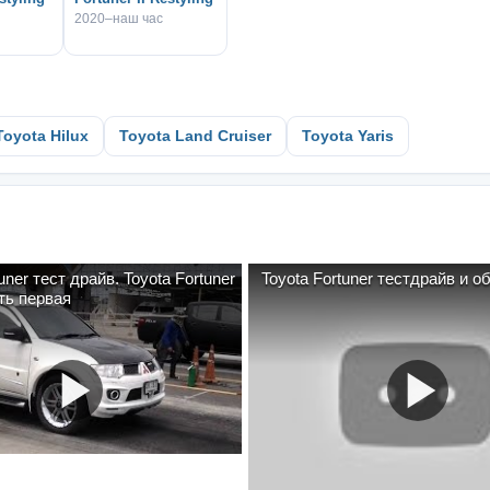
2020–наш час
Toyota Hilux
Toyota Land Cruiser
Toyota Yaris
ест драйв. Toyota Fortuner
Toyota Fortuner тестдрайв и о
. Часть первая