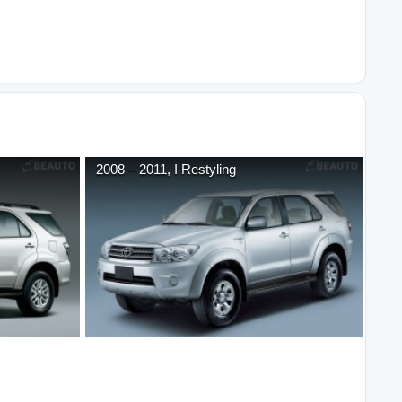
2008
–
2011
,
I Restyling