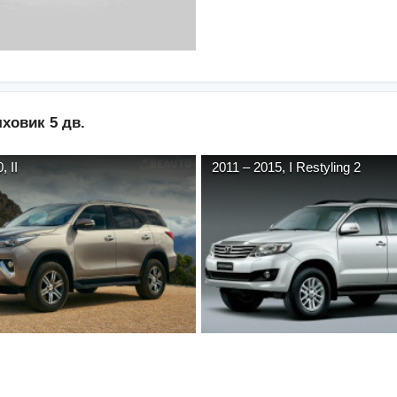
ховик 5 дв.
0
,
II
2011
–
2015
,
I Restyling 2