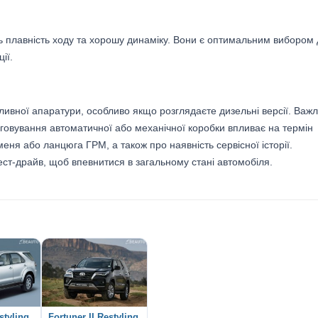
ть плавність ходу та хорошу динаміку. Вони є оптимальним вибором
ії.
паливної апаратури, особливо якщо розглядаєте дизельні версії. Важ
говування автоматичної або механічної коробки впливає на термін
еня або ланцюга ГРМ, а також про наявність сервісної історії.
тест-драйв, щоб впевнитися в загальному стані автомобіля.
styling
Fortuner II Restyling