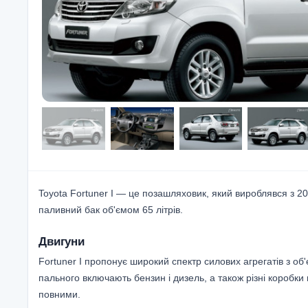
Toyota Fortuner I — це позашляховик, який вироблявся з 20
паливний бак об'ємом 65 літрів.
Двигуни
Fortuner I пропонує широкий спектр силових агрегатів з об'єм
пального включають бензин і дизель, а також різні коробк
повними.