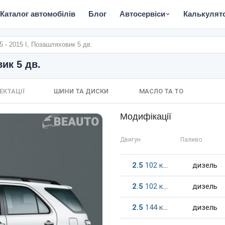
Каталог автомобілів
Блог
Автосервіси
Калькулят
5 - 2015 I, Позашляховик 5 дв.
вик 5 дв.
ЕКТАЦІЇ
ШИНИ ТА ДИСКИ
МАСЛО ТА ТО
Модифікації
Двигун
Паливо
2.5
102
к.c.
дизель
2.5
102
к.c.
дизель
2.5
144
к.c.
дизель