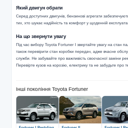
Який двигун обрати
Серед доступних двигунів, бензинові агрегати забезпечую
тих, хто шукає надійність та комфорт у щоденній експлуатац
На що звернути увагу
Під час вибору Toyota Fortuner I звертайте увагу на стан 
також перевірити стан коробки передач, адже вчасне обслу
служби. Не забувайте про важливість своєчасної заміни рем
Перевірте кузов на корозію, електрику та не забудьте про 
Інші покоління
Toyota Fortuner
Fortuner I Restyling
Fortuner II
Fortuner I Re