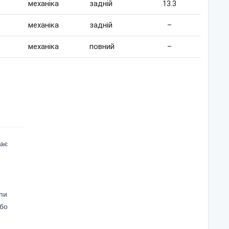
механіка
задній
13.3
механіка
задній
–
механіка
повний
–
має
ипи
або