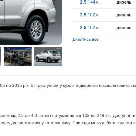
2.5
144
к.c.
дизель
2.5
102
к.c.
дизель
2.5
102
к.c.
дизель
Дивитись все
05 по 2015 рік. Він доступний у кузові 5-дверного позашляховика і 
ом від 2.5 до 4.0 літрів і потужністю від 102 до 249 к.с. Доступні т
и передач: автоматичну та механічну. Приводи можуть бути задніми 