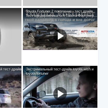
Toyota Fortuner 2 поколение - тест драйв.
Тест внедорожника 4x4 Тойота Фортунер
2018…
ый тест-драйв
Экстримальный тест-драйв toyota wish и
toyota fortuner