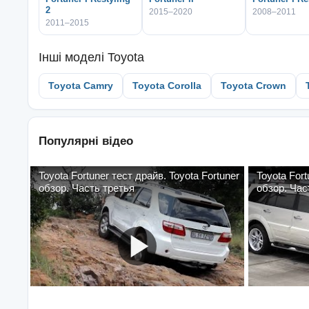
2
2015–2020
2008–2011
2011–2015
Інші моделі
Toyota
Toyota Camry
Toyota Corolla
Toyota Crown
Популярні відео
Toyota Fortuner тест драйв. Toyota Fortuner
Toyota Fortuner т
обзор. Часть третья
обзор