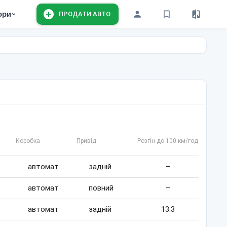
ори
ПРОДАТИ АВТО
Коробка
Привід
Розгін до 100 км/год
автомат
задній
–
автомат
повний
–
автомат
задній
13.3