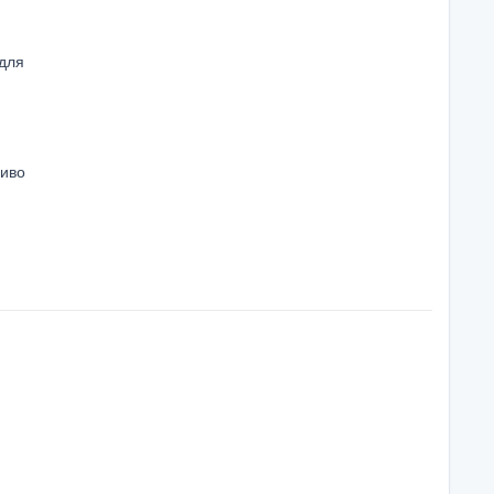
 для
ливо