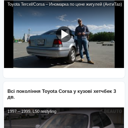
Toyota Tercel/Corsa – Иномарка по цене жигулей (АнтиТаз)
Всі покоління
Toyota
Corsa
у кузові
хетчбек 3
дв.
1997
–
1999
,
L50 restyling