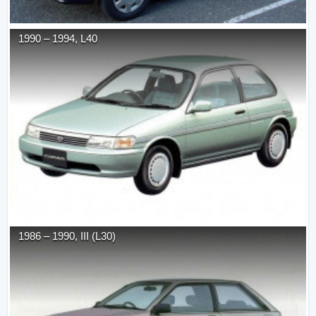
1990
–
1994
,
L40
1986
–
1990
,
III (L30)