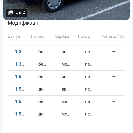
1
із
2
Модифікації
Двигун
Паливо
Коробка
Привід
Розгін до 100 км/
1.3
88
к.c.
бензин
автомат
передній
–
1.3
88
к.c.
бензин
механіка
передній
–
1.5
94
к.c.
бензин
автомат
передній
–
1.5
67
к.c.
дизель
автомат
передній
–
1.5
94
к.c.
бензин
механіка
передній
–
1.5
67
к.c.
дизель
механіка
передній
–