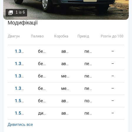
1
із
6
Модифікації
Двигун
Паливо
Коробка
Привід
Розгін до 100 км/
1.3
88
к.c.
бензин
автомат
передній
–
1.3
85
к.c.
бензин
автомат
передній
–
1.3
88
к.c.
бензин
механіка
передній
–
1.3
85
к.c.
бензин
механіка
передній
–
1.5
91
к.c.
бензин
автомат
повний
–
1.5
67
к.c.
дизель
автомат
передній
–
Дивитись все