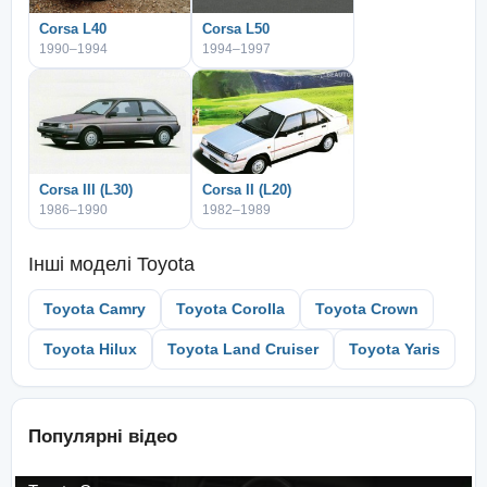
Corsa L40
Corsa L50
1990–1994
1994–1997
Corsa III (L30)
Corsa II (L20)
1986–1990
1982–1989
Інші моделі
Toyota
Toyota Camry
Toyota Corolla
Toyota Crown
Toyota Hilux
Toyota Land Cruiser
Toyota Yaris
Популярні відео