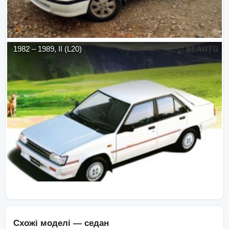
1982
–
1989
,
II (L20)
Схожі моделі —
седан