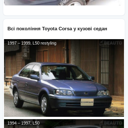
Всі покоління
Toyota
Corsa
у кузові
седан
1997
–
1999
,
L50 restyling
1994
–
1997
,
L50