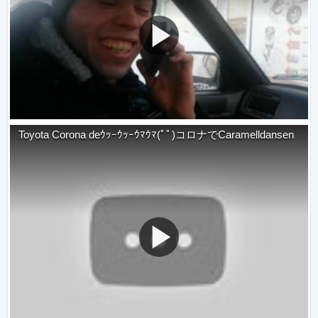
Toyota Corona deｳｯｰｳｯｰｳﾏｳﾏ(ﾟﾟ)コロナでCaramelldansen