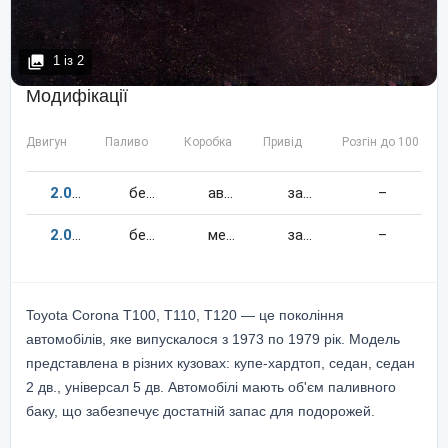
1
із
2
Модифікації
Двигун
Паливо
Коробка
Привід
Розгін до 100 км/
2.0
105
к.c.
бензин
автомат
задній
–
2.0
105
к.c.
бензин
механіка
задній
–
Toyota Corona T100, T110, T120 — це покоління
автомобілів, яке випускалося з 1973 по 1979 рік. Модель
представлена в різних кузовах: купе-хардтоп, седан, седан
2 дв., універсал 5 дв. Автомобілі мають об'єм паливного
баку, що забезпечує достатній запас для подорожей.