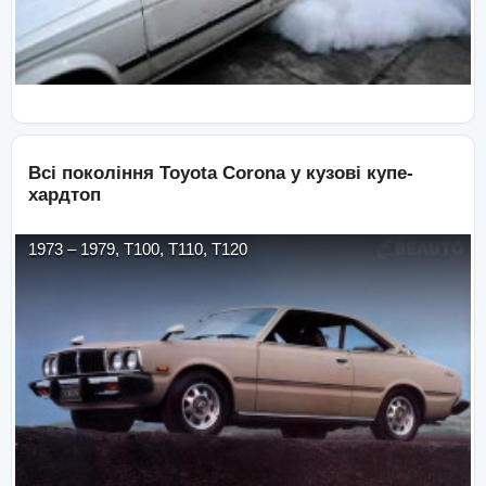
Всі покоління
Toyota
Corona
у кузові
купе-
хардтоп
1973
–
1979
,
T100, T110, T120