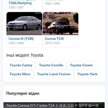
T160) Restyling
1982–1988
1983–1987
Corona IX (T190)
Corona T130
1992–1998
1979–1981
Інші моделі
Toyota
Toyota Camry
Toyota Corolla
Toyota Crown
Toyota Hilux
Toyota Land Cruiser
Toyota Yaris
Популярні відео
Toyota Corona GT-T turbo T14 トヨタ コロナ GT-T ターボ