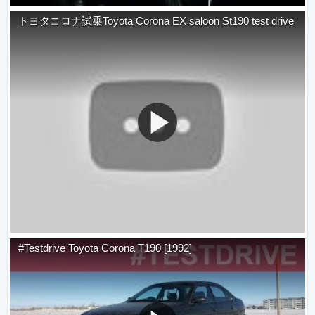
トヨタコロナ試乗Toyota Corona EX saloon St190 test drive
#Testdrive Toyota Corona T190 [1992]